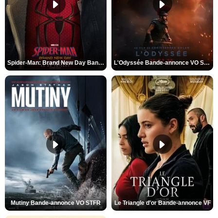
Spider-Man: Brand New Day Bande-annonce VO STFR
L'Odyssée Bande-annonce VO STFR
Mutiny Bande-annonce VO STFR
Le Triangle d'or Bande-annonce VF