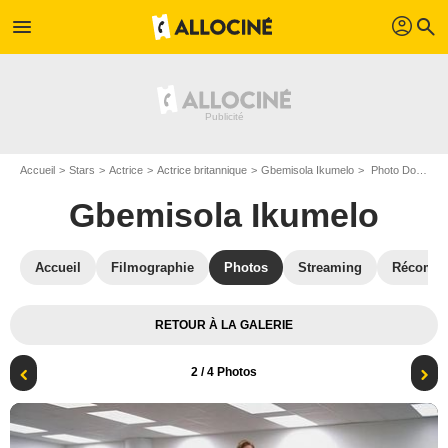
profil
menu
search
Accueil
Stars
Actrice
Actrice britannique
Gbemisola Ikumelo
Photo Domhnall Gleeson, Gbemisola Ikumelo, Oscar Núñez, Sabrina Impacciatore
Gbemisola Ikumelo
Accueil
Filmographie
Photos
Streaming
Récompe
RETOUR À LA GALERIE
2
/ 4 Photos