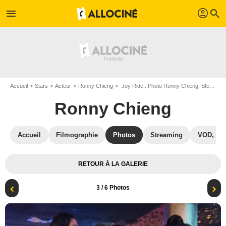
profil
menu
search
Accueil
Stars
Acteur
Ronny Chieng
Joy Ride : Photo Ronny Chieng, Stephanie Hsu, Sherry Cola
Ronny Chieng
Accueil
Filmographie
Photos
Streaming
VOD, DV
RETOUR À LA GALERIE
3
/ 6 Photos