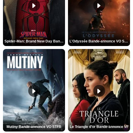
Spider-Man: Brand New Day Bande-annonce VO STFR
L'Odyssée Bande-annonce VO STFR
Mutiny Bande-annonce VO STFR
Le Triangle d'or Bande-annonce VF