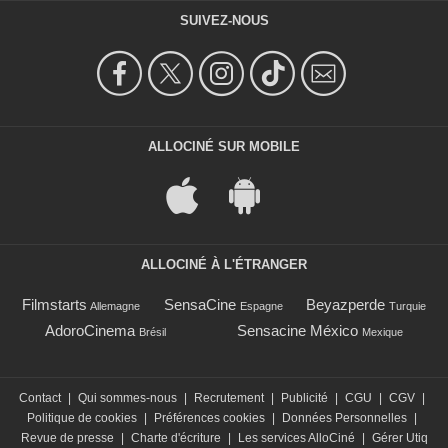
SUIVEZ-NOUS
ALLOCINÉ SUR MOBILE
ALLOCINÉ À L'ÉTRANGER
Filmstarts
SensaCine
Beyazperde
Allemagne
Espagne
Turquie
AdoroCinema
Sensacine México
Brésil
Mexique
Contact
|
Qui sommes-nous
|
Recrutement
|
Publicité
|
CGU
|
CGV
|
Politique de cookies
|
Préférences cookies
|
Données Personnelles
|
Revue de presse
|
Charte d'écriture
|
Les services AlloCiné
|
Gérer Utiq