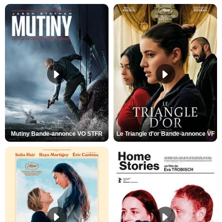
Mutiny Bande-annonce VO STFR
Le Triangle d'or Bande-annonce VF