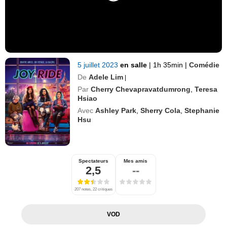
5 juillet 2023
en salle
|
1h 35min
|
Comédie
De
Adele Lim
|
Par
Cherry Chevapravatdumrong
,
Teresa
Hsiao
Avec
Ashley Park
,
Sherry Cola
,
Stephanie
Hsu
Spectateurs
Mes amis
2,5
--
207 notes, 22 critiques
VOD