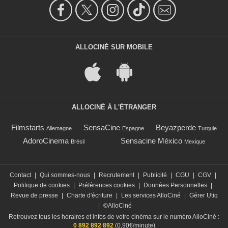
ALLOCINÉ SUR MOBILE
ALLOCINÉ À L'ÉTRANGER
Filmstarts
SensaCine
Beyazperde
Allemagne
Espagne
Turquie
AdoroCinema
Sensacine México
Brésil
Mexique
Contact
|
Qui sommes-nous
|
Recrutement
|
Publicité
|
CGU
|
CGV
|
Politique de cookies
|
Préférences cookies
|
Données Personnelles
|
Revue de presse
|
Charte d'écriture
|
Les services AlloCiné
|
Gérer Utiq
|
©AlloCiné
Retrouvez tous les horaires et infos de votre cinéma sur le numéro AlloCiné :
0 892 892 892
(0,90€/minute)