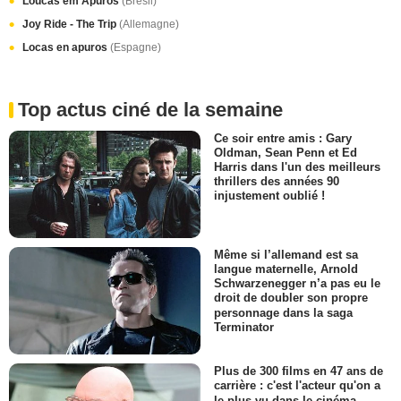
Loucas em Apuros
(Brésil)
Joy Ride - The Trip
(Allemagne)
Locas en apuros
(Espagne)
Top actus ciné de la semaine
Ce soir entre amis : Gary
Oldman, Sean Penn et Ed
Harris dans l'un des meilleurs
thrillers des années 90
injustement oublié !
Même si l’allemand est sa
langue maternelle, Arnold
Schwarzenegger n’a pas eu le
droit de doubler son propre
personnage dans la saga
Terminator
Plus de 300 films en 47 ans de
carrière : c'est l'acteur qu'on a
le plus vu dans le cinéma