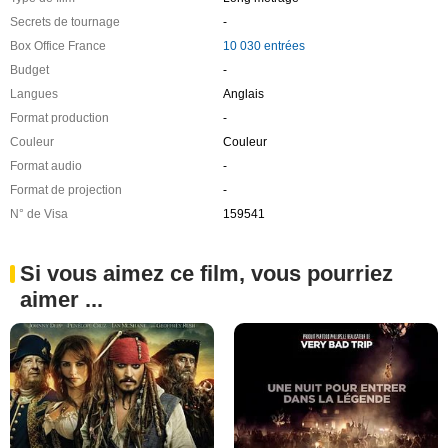
Secrets de tournage
-
Box Office France
10 030 entrées
Budget
-
Langues
Anglais
Format production
-
Couleur
Couleur
Format audio
-
Format de projection
-
N° de Visa
159541
Si vous aimez ce film, vous pourriez
aimer ...