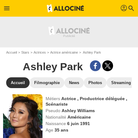
profil
menu
search
Accueil
Stars
Actrices
Actrice américaine
Ashley Park
Ashley Park
Accueil
Filmographie
News
Photos
Streaming
Métiers
Actrice
,
Productrice déléguée
,
Scénariste
Pseudo
Ashley Williams
Nationalité
Américaine
Naissance
6 juin 1991
Age
35
ans