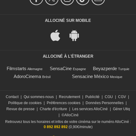
ALLOCINÉ SUR MOBILE
ALLOCINÉ À L'ÉTRANGER
Filmstarts
SensaCine
Beyazperde
Allemagne
Espagne
Turquie
AdoroCinema
Sensacine México
Brésil
Mexique
Contact
|
Qui sommes-nous
|
Recrutement
|
Publicité
|
CGU
|
CGV
|
Politique de cookies
|
Préférences cookies
|
Données Personnelles
|
Revue de presse
|
Charte d'écriture
|
Les services AlloCiné
|
Gérer Utiq
|
©AlloCiné
Retrouvez tous les horaires et infos de votre cinéma sur le numéro AlloCiné :
0 892 892 892
(0,90€/minute)