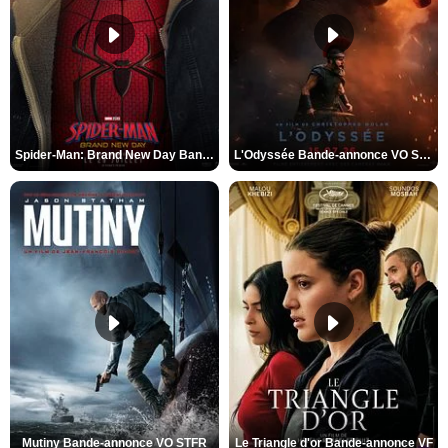
Spider-Man: Brand New Day Bande-annonce VO STFR
L'Odyssée Bande-annonce VO STFR
Mutiny Bande-annonce VO STFR
Le Triangle d'or Bande-annonce VF