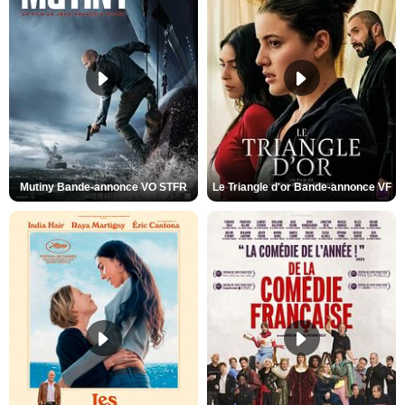
Mutiny Bande-annonce VO STFR
Le Triangle d'or Bande-annonce VF