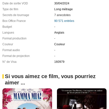
Date de sortie VOD
30/04/2024
Type de film
Long métrage
Secrets de tournage
7 anecdotes
Box Office France
90 571 entrées
Budget
-
Langues
Anglais
Format production
-
Couleur
Couleur
Format audio
-
Format de projection
-
N° de Visa
160979
Si vous aimez ce film, vous pourriez
aimer ...