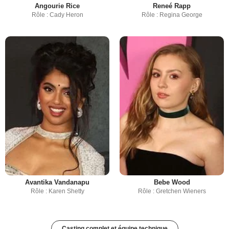
Angourie Rice
Reneé Rapp
Rôle : Cady Heron
Rôle : Regina George
Avantika Vandanapu
Bebe Wood
Rôle : Karen Shetty
Rôle : Gretchen Wieners
Casting complet et équipe technique