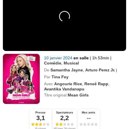
10 janvier 2024
en salle
|
1h 53min
|
Comédie
,
Musical
De
Samantha Jayne
,
Arturo Perez Jr.
|
Par
Tina Fey
Avec
Angourie Rice
,
Reneé Rapp
,
Avantika Vandanapu
Titre original
Mean Girls
Presse
Spectateurs
Mes amis
3,1
2,2
--
16 critiques
662 notes, 54 critiques