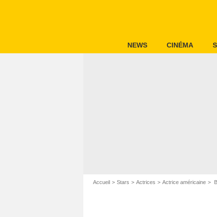
NEWS
CINÉMA
S
Accueil
Stars
Actrices
Actrice américaine
B