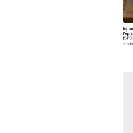
Ici t
l'épi
[SPO
vendr