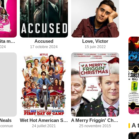
Mean Girls, lolita malgré moi
Accused
Love, Victor
2024
17 octobre 2024
15 juin 2022
Neals
Wet Hot American Summer: First Day of Camp
A Merry Friggin' Christmas
A 
inconnue
24 juillet 2021
25 novembre 2015