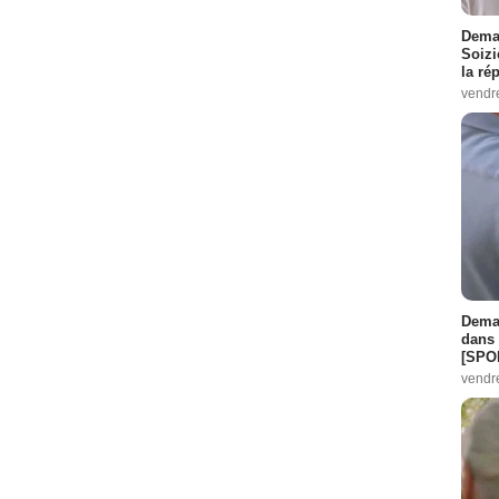
Demai
Soizi
la ré
vendr
Demai
dans 
[SPO
vendr