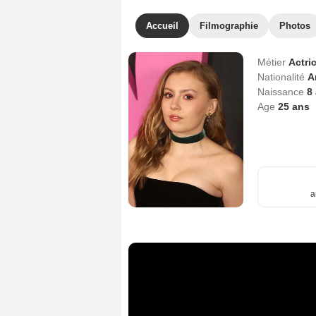
Accueil
Filmographie
Photos
Métier
Actri
Nationalité
A
Naissance
8
Age
25
ans
a