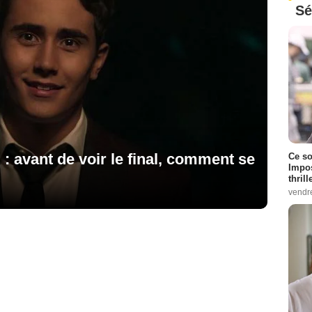
Sé
 : avant de voir le final, comment se
Ce so
Impos
thrill
vendr