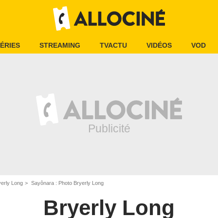
ÉRIES
STREAMING
TVACTU
VIDÉOS
VOD
yerly Long
Sayônara : Photo Bryerly Long
Bryerly Long