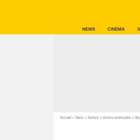
NEWS
CINÉMA
S
Accueil
Stars
Actrice
Actrice américaine
Br