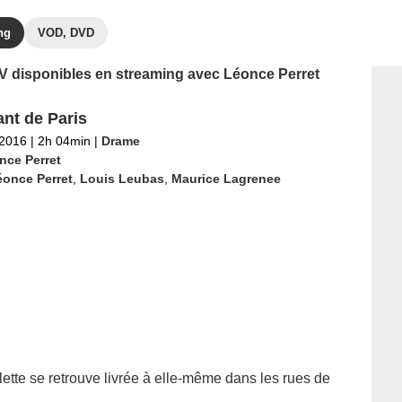
ng
VOD, DVD
 TV disponibles en streaming avec Léonce Perret
ant de Paris
 2016
|
2h 04min
|
Drame
nce Perret
éonce Perret
,
Louis Leubas
,
Maurice Lagrenee
lette se retrouve livrée à elle-même dans les rues de