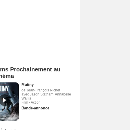
lms Prochainement au
néma
Mutiny
de Jean-François Richet
avec Jason Statham, Annabelle
Wallis
Film - Action
Bande-annonce