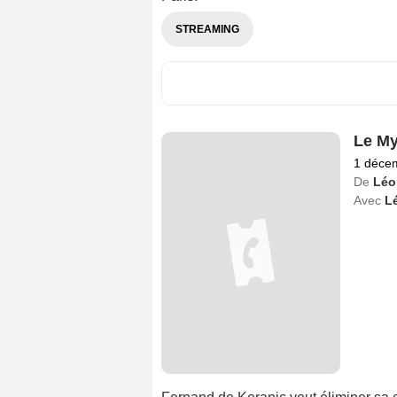
STREAMING
Le My
1 déce
De
Léo
Avec
L