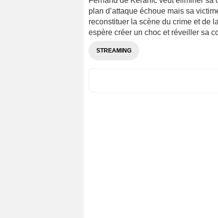
Fernand de Keranic veut éliminer sa c
plan d’attaque échoue mais sa victim
reconstituer la scène du crime et de l
espère créer un choc et réveiller sa 
STREAMING