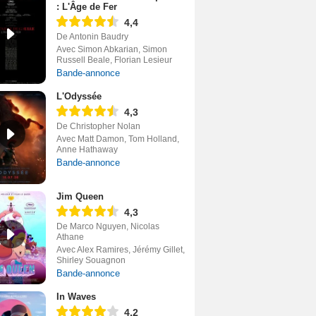
: L'Âge de Fer
4,4
De Antonin Baudry
Avec Simon Abkarian, Simon
Russell Beale, Florian Lesieur
Bande-annonce
L'Odyssée
4,3
De Christopher Nolan
Avec Matt Damon, Tom Holland,
Anne Hathaway
Bande-annonce
Jim Queen
4,3
De Marco Nguyen, Nicolas
Athane
Avec Alex Ramires, Jérémy Gillet,
Shirley Souagnon
Bande-annonce
In Waves
4,2