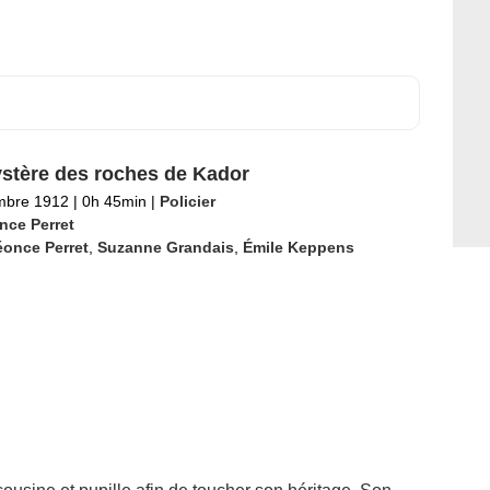
stère des roches de Kador
mbre 1912
|
0h 45min
|
Policier
nce Perret
éonce Perret
,
Suzanne Grandais
,
Émile Keppens