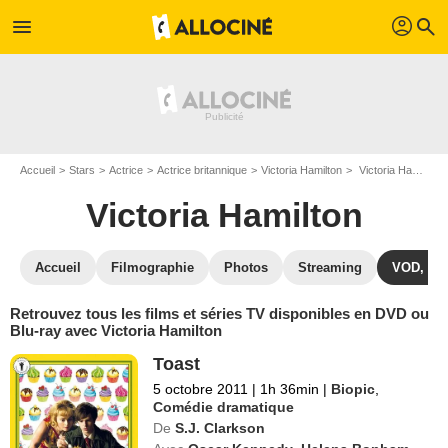
profil
menu
search
Accueil
Stars
Actrice
Actrice britannique
Victoria Hamilton
Victoria Hamilton : ses Blu-Ray, DVD, VOD, SVOD
Victoria Hamilton
Accueil
Filmographie
Photos
Streaming
VOD, DV
Retrouvez tous les films et séries TV disponibles en DVD ou
Blu-ray avec Victoria Hamilton
Toast
5 octobre 2011
|
1h 36min
|
Biopic
,
Comédie dramatique
De
S.J. Clarkson