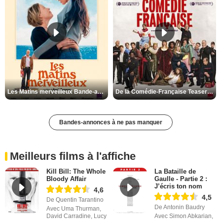
Les Matins merveilleux Bande-annonce VF
De la Comédie-Française Teaser VF
Bandes-annonces à ne pas manquer
Meilleurs films à l'affiche
Kill Bill: The Whole
La Bataille de
Bloody Affair
Gaulle - Partie 2 :
J’écris ton nom
4,6
4,5
De Quentin Tarantino
De Antonin Baudry
Avec Uma Thurman,
David Carradine, Lucy
Avec Simon Abkarian,