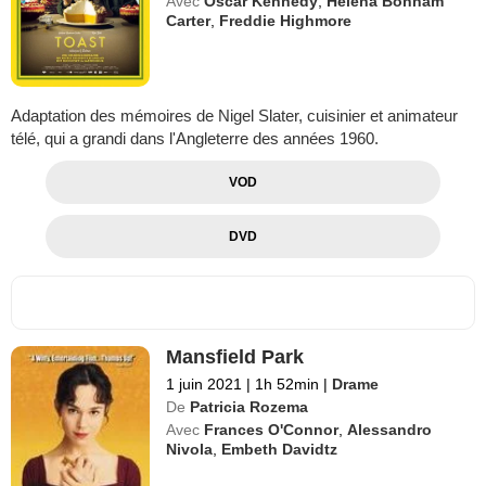
Avec
Oscar Kennedy
,
Helena Bonham
Carter
,
Freddie Highmore
Adaptation des mémoires de Nigel Slater, cuisinier et animateur
télé, qui a grandi dans l'Angleterre des années 1960.
VOD
DVD
Mansfield Park
1 juin 2021
|
1h 52min
|
Drame
De
Patricia Rozema
Avec
Frances O'Connor
,
Alessandro
Nivola
,
Embeth Davidtz