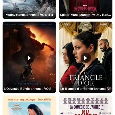
Mutiny Bande-annonce VO STFR
Spider-Man: Brand New Day Bande-annonce VO STFR
L'Odyssée Bande-annonce VO STFR
Le Triangle d'or Bande-annonce VF