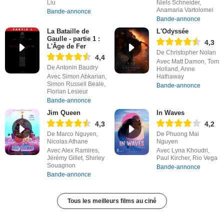
Liu
Niels Schneider,
Anamaria Vartolomei
Bande-annonce
Bande-annonce
La Bataille de
L'Odyssée
Gaulle - partie 1 :
4,3
L'Âge de Fer
De Christopher Nolan
4,4
Avec Matt Damon, Tom
De Antonin Baudry
Holland, Anne
Avec Simon Abkarian,
Hathaway
Simon Russell Beale,
Bande-annonce
Florian Lesieur
Bande-annonce
Jim Queen
In Waves
4,3
4,2
De Marco Nguyen,
De Phuong Mai
Nicolas Athane
Nguyen
Avec Alex Ramires,
Avec Lyna Khoudri,
Jérémy Gillet, Shirley
Paul Kircher, Rio Vega
Souagnon
Bande-annonce
Bande-annonce
Tous les meilleurs films au ciné