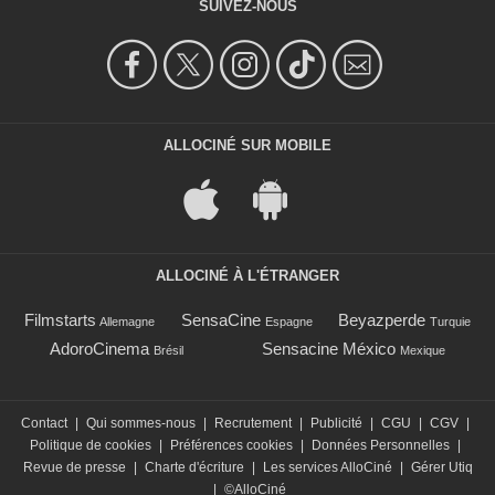
SUIVEZ-NOUS
ALLOCINÉ SUR MOBILE
ALLOCINÉ À L'ÉTRANGER
Filmstarts
SensaCine
Beyazperde
Allemagne
Espagne
Turquie
AdoroCinema
Sensacine México
Brésil
Mexique
Contact
|
Qui sommes-nous
|
Recrutement
|
Publicité
|
CGU
|
CGV
|
Politique de cookies
|
Préférences cookies
|
Données Personnelles
|
Revue de presse
|
Charte d'écriture
|
Les services AlloCiné
|
Gérer Utiq
|
©AlloCiné