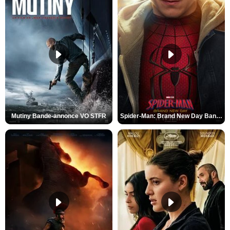
Mutiny Bande-annonce VO STFR
Spider-Man: Brand New Day Bande-annonce VO STFR