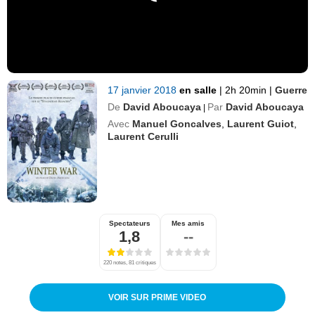
17 janvier 2018
en salle
|
2h 20min
|
Guerre
De
David Aboucaya
Par
David Aboucaya
|
Avec
Manuel Goncalves
,
Laurent Guiot
,
Laurent Cerulli
Spectateurs
Mes amis
1,8
--
220 notes, 81 critiques
VOIR SUR PRIME VIDEO