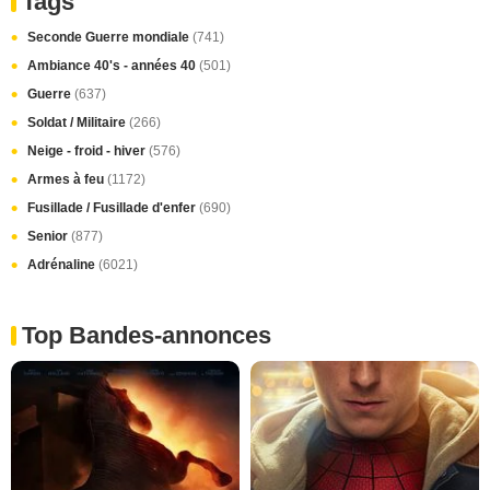
Tags
Seconde Guerre mondiale
(741)
Ambiance 40's - années 40
(501)
Guerre
(637)
Soldat / Militaire
(266)
Neige - froid - hiver
(576)
Armes à feu
(1172)
Fusillade / Fusillade d'enfer
(690)
Senior
(877)
Adrénaline
(6021)
Top Bandes-annonces