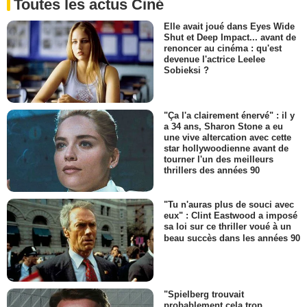
Toutes les actus Ciné
Elle avait joué dans Eyes Wide
Shut et Deep Impact... avant de
renoncer au cinéma : qu'est
devenue l'actrice Leelee
Sobieksi ?
"Ça l'a clairement énervé" : il y
a 34 ans, Sharon Stone a eu
une vive altercation avec cette
star hollywoodienne avant de
tourner l'un des meilleurs
thrillers des années 90
"Tu n'auras plus de souci avec
eux" : Clint Eastwood a imposé
sa loi sur ce thriller voué à un
beau succès dans les années 90
"Spielberg trouvait
probablement cela trop