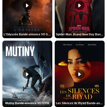
L'Odyssée Bande-annonce VO STFR
Spider-Man: Brand New Day Bande-annonce VO STFR
Mutiny Bande-annonce VO STFR
Les Silences de Riyad Bande-annonce VO STFR