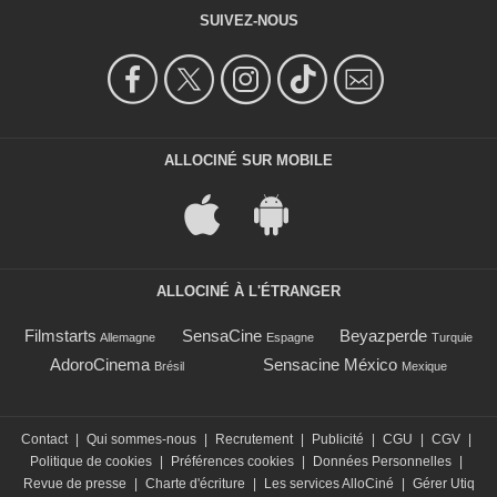
SUIVEZ-NOUS
ALLOCINÉ SUR MOBILE
ALLOCINÉ À L'ÉTRANGER
Filmstarts
SensaCine
Beyazperde
Allemagne
Espagne
Turquie
AdoroCinema
Sensacine México
Brésil
Mexique
Contact
|
Qui sommes-nous
|
Recrutement
|
Publicité
|
CGU
|
CGV
|
Politique de cookies
|
Préférences cookies
|
Données Personnelles
|
Revue de presse
|
Charte d'écriture
|
Les services AlloCiné
|
Gérer Utiq