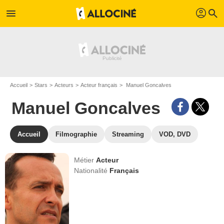
profil
menu
search
Accueil
Stars
Acteurs
Acteur français
Manuel Goncalves
Manuel Goncalves
Accueil
Filmographie
Streaming
VOD, DVD
Métier
Acteur
Nationalité
Français