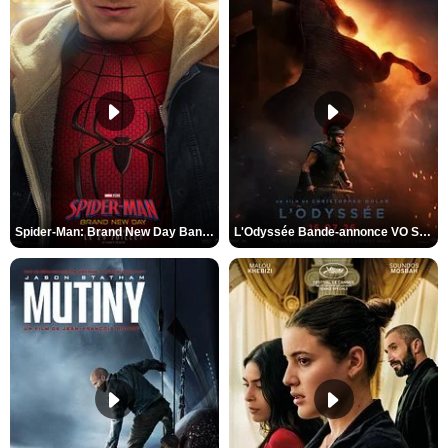
Spider-Man: Brand New Day Bande-annonce VO STFR
L'Odyssée Bande-annonce VO STFR