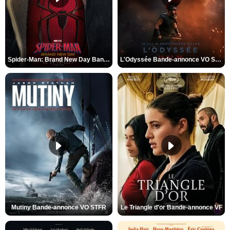
Spider-Man: Brand New Day Bande-annonce VO STFR
L'Odyssée Bande-annonce VO STFR
Mutiny Bande-annonce VO STFR
Le Triangle d'or Bande-annonce VF