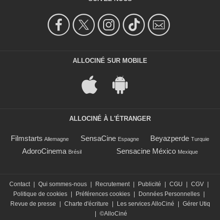
ALLOCINÉ SUR MOBILE
ALLOCINÉ À L'ÉTRANGER
Filmstarts
SensaCine
Beyazperde
Allemagne
Espagne
Turquie
AdoroCinema
Sensacine México
Brésil
Mexique
Contact
|
Qui sommes-nous
|
Recrutement
|
Publicité
|
CGU
|
CGV
|
Politique de cookies
|
Préférences cookies
|
Données Personnelles
|
Revue de presse
|
Charte d'écriture
|
Les services AlloCiné
|
Gérer Utiq
|
©AlloCiné