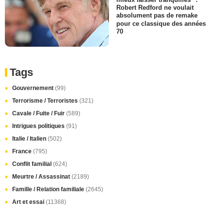
Robert Redford ne voulait
absolument pas de remake
pour ce classique des années
70
Tags
Gouvernement
(99)
Terrorisme / Terroristes
(321)
Cavale / Fuite / Fuir
(589)
Intrigues politiques
(91)
Italie / Italien
(502)
France
(795)
Conflit familial
(624)
Meurtre / Assassinat
(2189)
Famille / Relation familiale
(2645)
Art et essai
(11368)