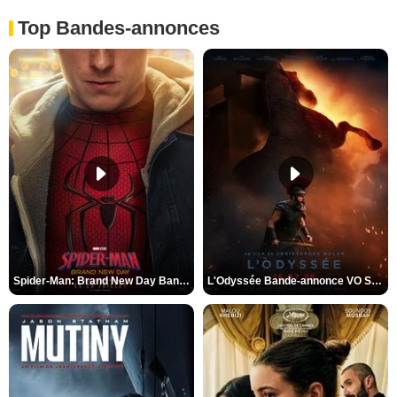
Top Bandes-annonces
Spider-Man: Brand New Day Bande-annonce VO STFR
L'Odyssée Bande-annonce VO STFR