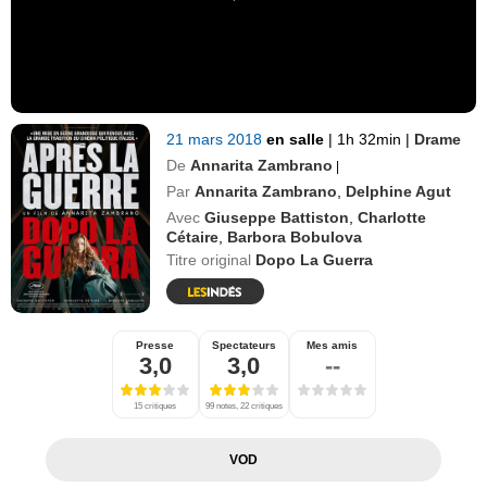
21 mars 2018
en salle
|
1h 32min
|
Drame
De
Annarita Zambrano
|
Par
Annarita Zambrano
,
Delphine Agut
Avec
Giuseppe Battiston
,
Charlotte
Cétaire
,
Barbora Bobulova
Titre original
Dopo La Guerra
Presse
Spectateurs
Mes amis
3,0
3,0
--
15 critiques
99 notes, 22 critiques
VOD