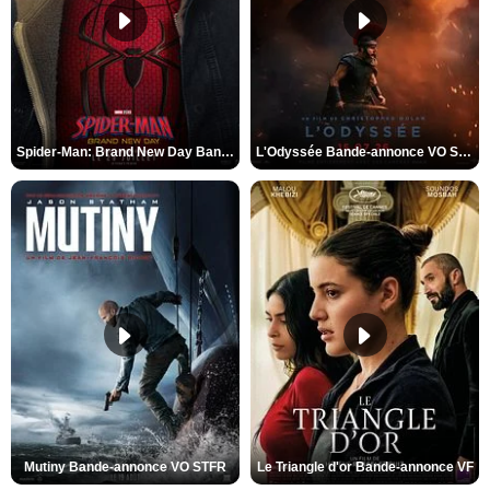
Spider-Man: Brand New Day Bande-annonce VO STFR
L'Odyssée Bande-annonce VO STFR
Mutiny Bande-annonce VO STFR
Le Triangle d'or Bande-annonce VF