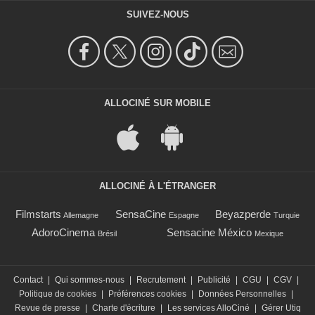
SUIVEZ-NOUS
ALLOCINÉ SUR MOBILE
ALLOCINÉ À L'ÉTRANGER
Filmstarts
SensaCine
Beyazperde
Allemagne
Espagne
Turquie
AdoroCinema
Sensacine México
Brésil
Mexique
Contact
|
Qui sommes-nous
|
Recrutement
|
Publicité
|
CGU
|
CGV
|
Politique de cookies
|
Préférences cookies
|
Données Personnelles
|
Revue de presse
|
Charte d'écriture
|
Les services AlloCiné
|
Gérer Utiq