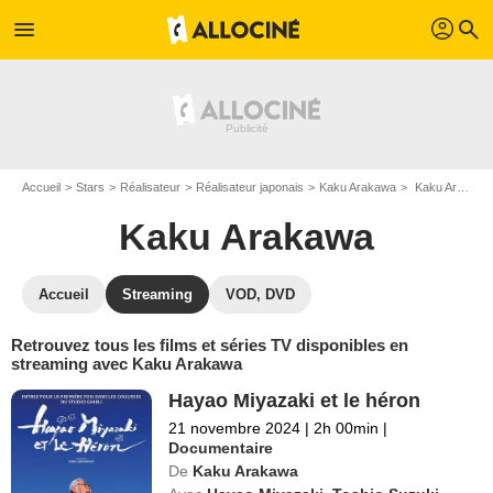
profil
menu
search
Accueil
Stars
Réalisateur
Réalisateur japonais
Kaku Arakawa
Kaku Arakawa : Films et séries online
Kaku Arakawa
Accueil
Streaming
VOD, DVD
Retrouvez tous les films et séries TV disponibles en
streaming avec Kaku Arakawa
Hayao Miyazaki et le héron
21 novembre 2024
|
2h 00min
|
Documentaire
De
Kaku Arakawa