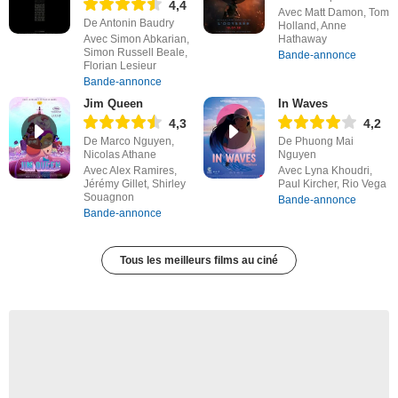
4,4
Avec Matt Damon, Tom
De Antonin Baudry
Holland, Anne
Avec Simon Abkarian,
Hathaway
Simon Russell Beale,
Bande-annonce
Florian Lesieur
Bande-annonce
Jim Queen
In Waves
4,3
4,2
De Marco Nguyen,
De Phuong Mai
Nicolas Athane
Nguyen
Avec Alex Ramires,
Avec Lyna Khoudri,
Jérémy Gillet, Shirley
Paul Kircher, Rio Vega
Souagnon
Bande-annonce
Bande-annonce
Tous les meilleurs films au ciné