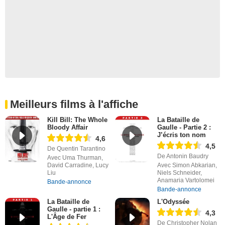
Meilleurs films à l'affiche
Kill Bill: The Whole
La Bataille de
Bloody Affair
Gaulle - Partie 2 :
J’écris ton nom
4,6
4,5
De Quentin Tarantino
De Antonin Baudry
Avec Uma Thurman,
David Carradine, Lucy
Avec Simon Abkarian,
Liu
Niels Schneider,
Anamaria Vartolomei
Bande-annonce
Bande-annonce
La Bataille de
L'Odyssée
Gaulle - partie 1 :
4,3
L'Âge de Fer
De Christopher Nolan