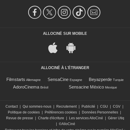
ALLOCINÉ SUR MOBILE
ALLOCINÉ À L'ÉTRANGER
Filmstarts
SensaCine
Beyazperde
Allemagne
Espagne
Turquie
AdoroCinema
Sensacine México
Brésil
Mexique
Contact
|
Qui sommes-nous
|
Recrutement
|
Publicité
|
CGU
|
CGV
|
Politique de cookies
|
Préférences cookies
|
Données Personnelles
|
Revue de presse
|
Charte d'écriture
|
Les services AlloCiné
|
Gérer Utiq
|
©AlloCiné