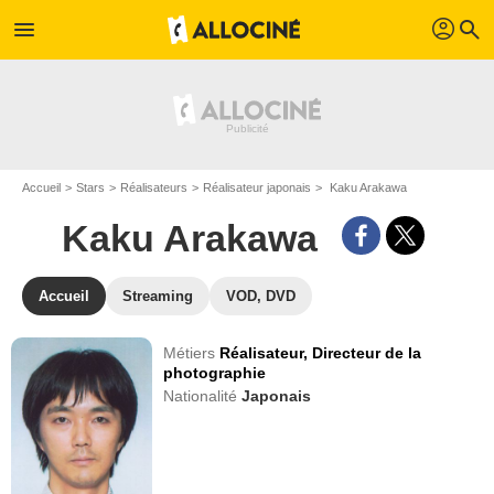
profil
menu
search
Accueil
Stars
Réalisateurs
Réalisateur japonais
Kaku Arakawa
Kaku Arakawa
Accueil
Streaming
VOD, DVD
Métiers
Réalisateur,
Directeur de la
photographie
Nationalité
Japonais