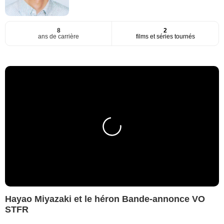
8
2
ans de carrière
films et séries tournés
Hayao Miyazaki et le héron Bande-annonce VO
STFR