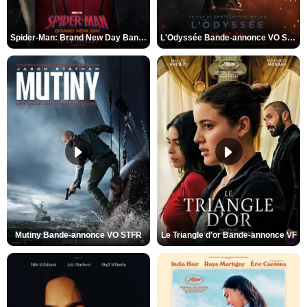
Spider-Man: Brand New Day Bande-annonce VO STFR
L'Odyssée Bande-annonce VO STFR
Mutiny Bande-annonce VO STFR
Le Triangle d'or Bande-annonce VF