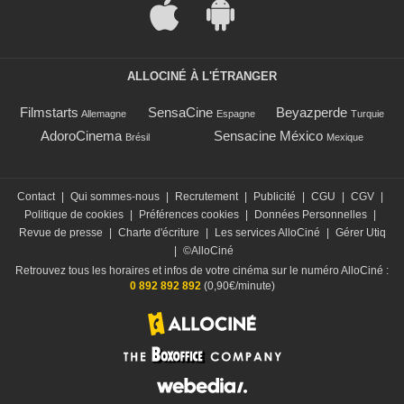
ALLOCINÉ À L'ÉTRANGER
Filmstarts
SensaCine
Beyazperde
Allemagne
Espagne
Turquie
AdoroCinema
Sensacine México
Brésil
Mexique
Contact
|
Qui sommes-nous
|
Recrutement
|
Publicité
|
CGU
|
CGV
|
Politique de cookies
|
Préférences cookies
|
Données Personnelles
|
Revue de presse
|
Charte d'écriture
|
Les services AlloCiné
|
Gérer Utiq
|
©AlloCiné
Retrouvez tous les horaires et infos de votre cinéma sur le numéro AlloCiné :
0 892 892 892
(0,90€/minute)