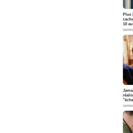
Plus 
cache
10 au
samed
Jamai
réali
"éche
samed