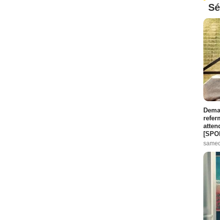
Sé
Demai
refer
atten
[SPO
samed