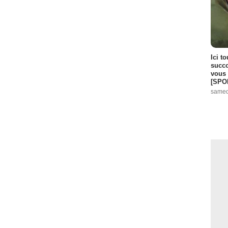
Ici t
succo
vous 
[SPO
samed