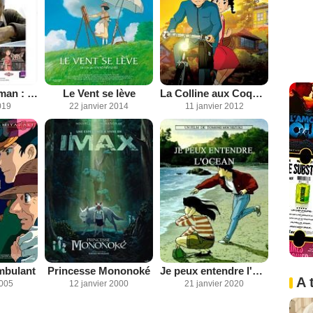
Never ending man : Hayao Miyazaki
Le Vent se lève
La Colline aux Coquelicots
019
22 janvier 2014
11 janvier 2012
mbulant
Princesse Mononoké
Je peux entendre l'océan
A 
2005
12 janvier 2000
21 janvier 2020