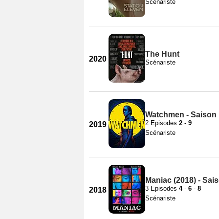
Scénariste
The Hunt
2020
Scénariste
Watchmen - Saison 
2 Episodes
2
-
9
2019
Scénariste
Maniac (2018) - Sai
3 Episodes
4
-
6
-
8
2018
Scénariste