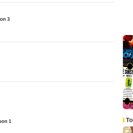
son 3
To
ison 1