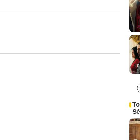
To
Sé