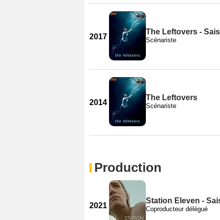
The Leftovers - Sai
2017
Scénariste
The Leftovers
2014
Scénariste
Production
Station Eleven - Sa
2021
Coproducteur délégué