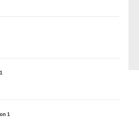
1
son 1