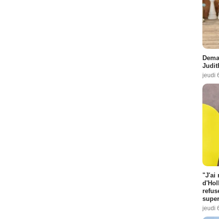
Demai
Judit
jeudi 
"J'ai
d'Hol
refus
super
jeudi 