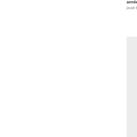
année
jeudi 