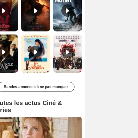
Le Triangle d'or Bande-annonce VF
Les Matins merveilleux Bande-annonce VF
De la Comédie-Française Teaser VF
Bandes-annonces à ne pas manquer
utes les actus Ciné &
ries