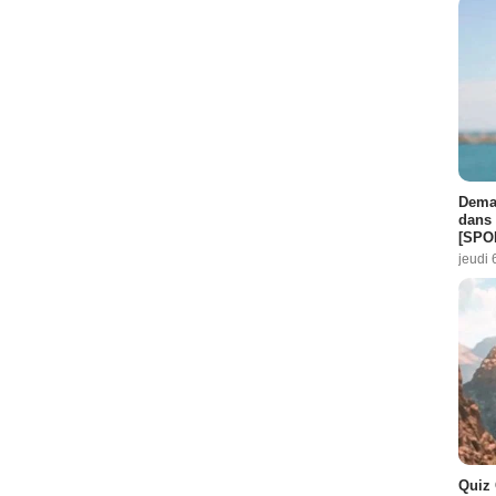
Demai
dans 
[SPO
jeudi 
Quiz 