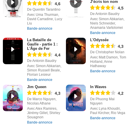
J’écris ton nom
4,6
4,5
De Quentin Tarantino
De Antonin Baudry
Avec Uma Thurman,
David Carradine, Lucy
Avec Simon Abkarian,
Liu
Niels Schneider,
Anamaria Vartolomei
Bande-annonce
Bande-annonce
La Bataille de
L'Odyssée
Gaulle - partie 1 :
4,3
L'Âge de Fer
De Christopher Nolan
4,4
Avec Matt Damon, Tom
De Antonin Baudry
Holland, Anne
Avec Simon Abkarian,
Hathaway
Simon Russell Beale,
Bande-annonce
Florian Lesieur
Bande-annonce
Jim Queen
In Waves
4,3
4,2
De Marco Nguyen,
De Phuong Mai
Nicolas Athane
Nguyen
Avec Alex Ramires,
Avec Lyna Khoudri,
Jérémy Gillet, Shirley
Paul Kircher, Rio Vega
Souagnon
Bande-annonce
Bande-annonce