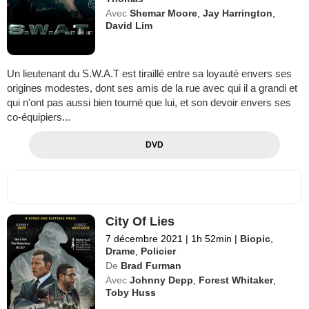
Avec
Shemar Moore
,
Jay Harrington
,
David Lim
Un lieutenant du S.W.A.T est tiraillé entre sa loyauté envers ses
origines modestes, dont ses amis de la rue avec qui il a grandi et
qui n'ont pas aussi bien tourné que lui, et son devoir envers ses
co-équipiers...
DVD
City Of Lies
7 décembre 2021
|
1h 52min
|
Biopic
,
Drame
,
Policier
De
Brad Furman
Avec
Johnny Depp
,
Forest Whitaker
,
Toby Huss