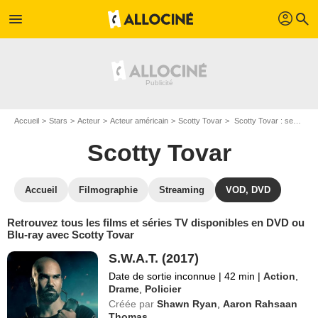
profil
menu
search
Accueil
Stars
Acteur
Acteur américain
Scotty Tovar
Scotty Tovar : ses Blu-Ray, DVD, VOD, SVOD
Scotty Tovar
Accueil
Filmographie
Streaming
VOD, DVD
Retrouvez tous les films et séries TV disponibles en DVD ou
Blu-ray avec Scotty Tovar
S.W.A.T. (2017)
Date de sortie inconnue
|
42 min
|
Action
,
Drame
,
Policier
Créée par
Shawn Ryan
,
Aaron Rahsaan
Thomas