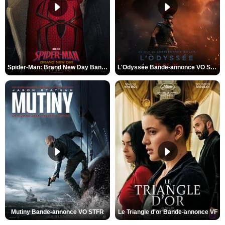
Spider-Man: Brand New Day Bande-annonce VO STFR
L'Odyssée Bande-annonce VO STFR
Mutiny Bande-annonce VO STFR
Le Triangle d'or Bande-annonce VF