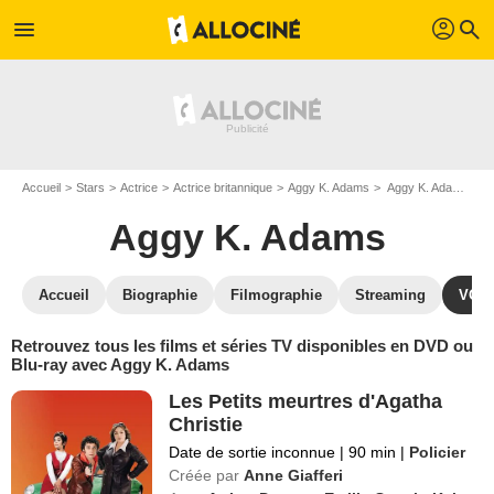
profil
menu
search
Accueil
Stars
Actrice
Actrice britannique
Aggy K. Adams
Aggy K. Adams : ses Blu-Ray, DVD, VOD, SVOD
Aggy K. Adams
Accueil
Biographie
Filmographie
Streaming
VOD,
Retrouvez tous les films et séries TV disponibles en DVD ou
Blu-ray avec Aggy K. Adams
Les Petits meurtres d'Agatha
Christie
Date de sortie inconnue
|
90 min
|
Policier
Créée par
Anne Giafferi