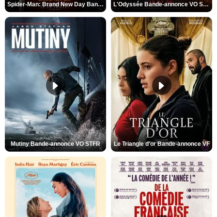
Spider-Man: Brand New Day Bande-annonce VO STFR
L'Odyssée Bande-annonce VO STFR
Mutiny Bande-annonce VO STFR
Le Triangle d'or Bande-annonce VF