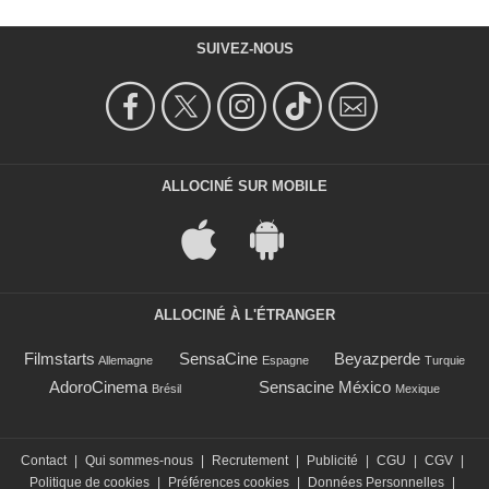
SUIVEZ-NOUS
ALLOCINÉ SUR MOBILE
ALLOCINÉ À L'ÉTRANGER
Filmstarts
SensaCine
Beyazperde
Allemagne
Espagne
Turquie
AdoroCinema
Sensacine México
Brésil
Mexique
Contact
|
Qui sommes-nous
|
Recrutement
|
Publicité
|
CGU
|
CGV
|
Politique de cookies
|
Préférences cookies
|
Données Personnelles
|