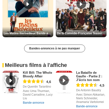
Les Matins merveilleux Bande-annonce VF
De la Comédie-Française Teaser VF
Bandes-annonces à ne pas manquer
Meilleurs films à l'affiche
Kill Bill: The Whole
La Bataille de
Bloody Affair
Gaulle - Partie 2 :
J’écris ton nom
4,6
4,5
De Quentin Tarantino
De Antonin Baudry
Avec Uma Thurman,
David Carradine, Lucy
Avec Simon Abkarian,
Liu
Niels Schneider,
Anamaria Vartolomei
Bande-annonce
Bande-annonce