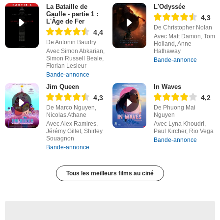
La Bataille de
L'Odyssée
Gaulle - partie 1 :
4,3
L'Âge de Fer
De Christopher Nolan
4,4
Avec Matt Damon, Tom
De Antonin Baudry
Holland, Anne
Avec Simon Abkarian,
Hathaway
Simon Russell Beale,
Bande-annonce
Florian Lesieur
Bande-annonce
Jim Queen
In Waves
4,3
4,2
De Marco Nguyen,
De Phuong Mai
Nicolas Athane
Nguyen
Avec Alex Ramires,
Avec Lyna Khoudri,
Jérémy Gillet, Shirley
Paul Kircher, Rio Vega
Souagnon
Bande-annonce
Bande-annonce
Tous les meilleurs films au ciné