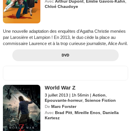
Avec
Arthur Dupont
,
Emilie Gavois-Kahn
,
Chloé Chaudoye
Une nouvelle adaptation des enquêtes d'Agatha Christie menées
par Larosière et Lampion ! En 2013, le duo cède la place au
commissaire Laurence et à la trop curieuse journaliste, Alice Avril.
DVD
World War Z
3 juillet 2013
|
1h 56min
|
Action
,
Epouvante-horreur
,
Science Fiction
De
Marc Forster
Avec
Brad Pitt
,
Mireille Enos
,
Daniella
Kertesz