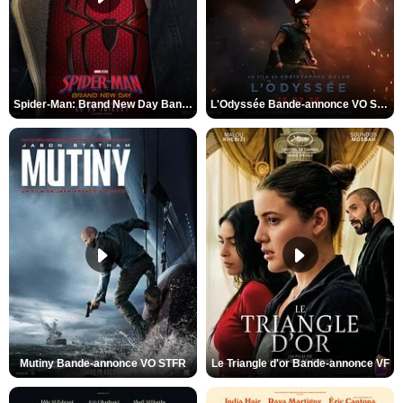
Spider-Man: Brand New Day Bande-annonce VO STFR
L'Odyssée Bande-annonce VO STFR
Mutiny Bande-annonce VO STFR
Le Triangle d'or Bande-annonce VF