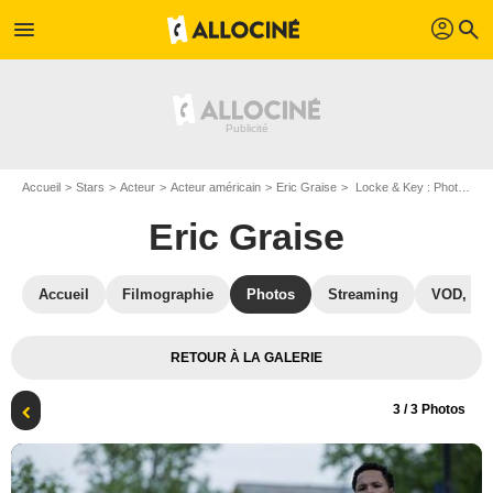
profil
menu
search
Accueil
Stars
Acteur
Acteur américain
Eric Graise
Locke & Key : Photo Eric Graise, Genevieve Kang
Eric Graise
Accueil
Filmographie
Photos
Streaming
VOD, DV
RETOUR À LA GALERIE
3
/ 3 Photos