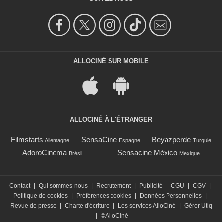
ALLOCINÉ SUR MOBILE
ALLOCINÉ À L'ÉTRANGER
Filmstarts
SensaCine
Beyazperde
Allemagne
Espagne
Turquie
AdoroCinema
Sensacine México
Brésil
Mexique
Contact
|
Qui sommes-nous
|
Recrutement
|
Publicité
|
CGU
|
CGV
|
Politique de cookies
|
Préférences cookies
|
Données Personnelles
|
Revue de presse
|
Charte d'écriture
|
Les services AlloCiné
|
Gérer Utiq
|
©AlloCiné