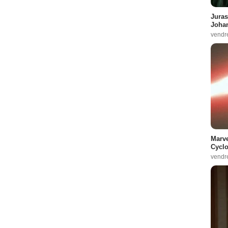
Juras
Johan
vendr
Marve
Cyclo
vendr