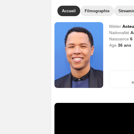
Accueil
Filmographie
Streami
Métier
Acteu
Nationalité
A
Naissance
6
Age
36
ans
a