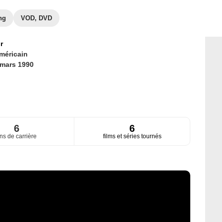
ng
VOD, DVD
r
méricain
 mars 1990
6
6
ns de carrière
films et séries tournés