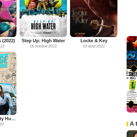
 (2022)
Step Up: High Water
Locke & Key
022
16 octobre 2022
10 août 2022
Teenage Bounty Hunters
A 
020