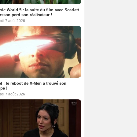
sic World 5 : la suite du film avec Scarlett
sson perd son réalisateur !
edi 7 août 2026
l : le reboot de X-Men a trouvé son
pe !
edi 7 août 2026