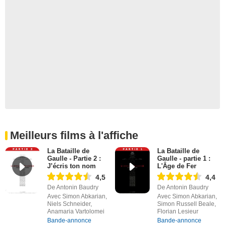
Meilleurs films à l'affiche
La Bataille de
La Bataille de
Gaulle - Partie 2 :
Gaulle - partie 1 :
J’écris ton nom
L'Âge de Fer
4,5
4,4
De Antonin Baudry
De Antonin Baudry
Avec Simon Abkarian,
Avec Simon Abkarian,
Niels Schneider,
Simon Russell Beale,
Anamaria Vartolomei
Florian Lesieur
Bande-annonce
Bande-annonce