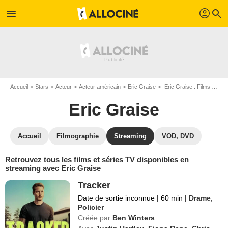
profil
menu
search
Accueil
Stars
Acteur
Acteur américain
Eric Graise
Eric Graise : Films et séries online
Eric Graise
Accueil
Filmographie
Streaming
VOD, DVD
Retrouvez tous les films et séries TV disponibles en
streaming avec Eric Graise
Tracker
Date de sortie inconnue
|
60 min
|
Drame
,
Policier
Créée par
Ben Winters