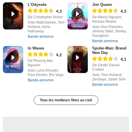
L'Odyssée
Jim Queen
4,3
4,3
De Christopher Nolan
De Marco Nguyen,
Nicolas Athane
Avec Matt Damon, Tom
Holland, Anne
Avec Alex Ramires,
Hathaway
Jérémy Gillet, Shirley
Souagnon
Bande-annonce
Bande-annonce
In Waves
Spider-Man: Brand
New Day
4,2
4,1
De Phuong Mai
Nguyen
De Destin Daniel
Cretton
Avec Lyna Khoudri,
Paul Kircher, Rio Vega
Avec Tom Holland,
Zendaya, Sadie Sink
Bande-annonce
Bande-annonce
Tous les meilleurs films au ciné