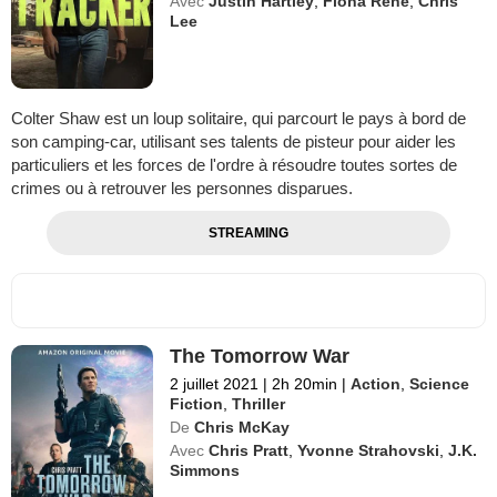
Avec
Justin Hartley
,
Fiona Rene
,
Chris
Lee
Colter Shaw est un loup solitaire, qui parcourt le pays à bord de
son camping-car, utilisant ses talents de pisteur pour aider les
particuliers et les forces de l'ordre à résoudre toutes sortes de
crimes ou à retrouver les personnes disparues.
STREAMING
The Tomorrow War
2 juillet 2021
|
2h 20min
|
Action
,
Science
Fiction
,
Thriller
De
Chris McKay
Avec
Chris Pratt
,
Yvonne Strahovski
,
J.K.
Simmons