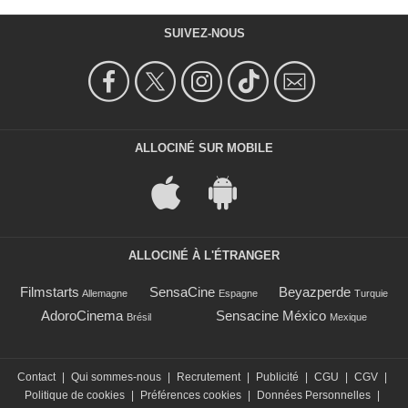
SUIVEZ-NOUS
ALLOCINÉ SUR MOBILE
ALLOCINÉ À L'ÉTRANGER
Filmstarts
SensaCine
Beyazperde
Allemagne
Espagne
Turquie
AdoroCinema
Sensacine México
Brésil
Mexique
Contact
|
Qui sommes-nous
|
Recrutement
|
Publicité
|
CGU
|
CGV
|
Politique de cookies
|
Préférences cookies
|
Données Personnelles
|