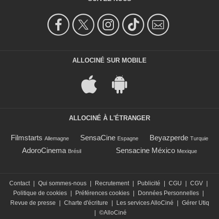
ALLOCINÉ SUR MOBILE
ALLOCINÉ À L'ÉTRANGER
Filmstarts
SensaCine
Beyazperde
Allemagne
Espagne
Turquie
AdoroCinema
Sensacine México
Brésil
Mexique
Contact
|
Qui sommes-nous
|
Recrutement
|
Publicité
|
CGU
|
CGV
|
Politique de cookies
|
Préférences cookies
|
Données Personnelles
|
Revue de presse
|
Charte d'écriture
|
Les services AlloCiné
|
Gérer Utiq
|
©AlloCiné