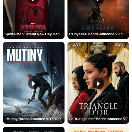
Spider-Man: Brand New Day Bande-annonce VO STFR
L'Odyssée Bande-annonce VO STFR
Mutiny Bande-annonce VO STFR
Le Triangle d'or Bande-annonce VF