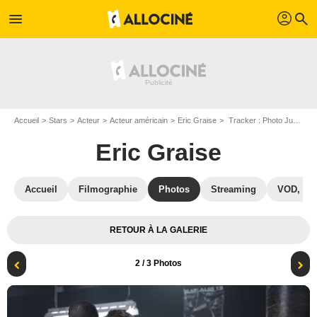
profil
menu
search
Accueil
Stars
Acteur
Acteur américain
Eric Graise
Tracker : Photo Justin Hartley, Eric Graise
Eric Graise
Accueil
Filmographie
Photos
Streaming
VOD, DV
RETOUR À LA GALERIE
2
/ 3 Photos