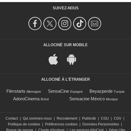
SUIVEZ-NOUS
ALLOCINÉ SUR MOBILE
ALLOCINÉ À L'ÉTRANGER
Filmstarts
SensaCine
Beyazperde
Allemagne
Espagne
Turquie
AdoroCinema
Sensacine México
Brésil
Mexique
Contact
|
Qui sommes-nous
|
Recrutement
|
Publicité
|
CGU
|
CGV
|
Politique de cookies
|
Préférences cookies
|
Données Personnelles
|
Revue de presse
|
Charte d'écriture
|
Les services AlloCiné
|
Gérer Utiq