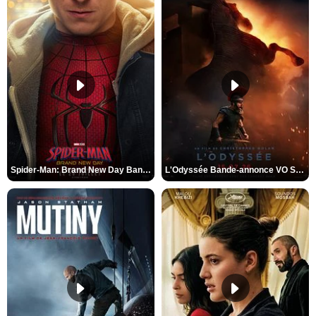
Spider-Man: Brand New Day Bande-annonce VO STFR
L'Odyssée Bande-annonce VO STFR