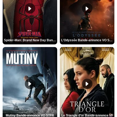
Spider-Man: Brand New Day Bande-annonce VO STFR
L'Odyssée Bande-annonce VO STFR
Mutiny Bande-annonce VO STFR
Le Triangle d'or Bande-annonce VF