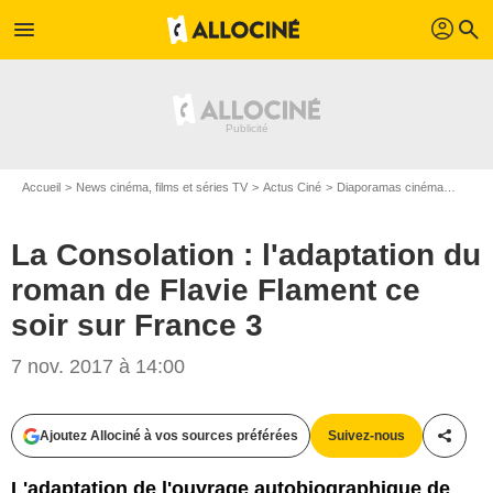
profil
menu
search
Accueil
News cinéma, films et séries TV
Actus Ciné
Diaporamas cinéma
La Con
La Consolation : l'adaptation du
roman de Flavie Flament ce
soir sur France 3
7 nov. 2017 à 14:00
Ajoutez Allociné à vos sources préférées
Suivez-nous
Partag
L'adaptation de l'ouvrage autobiographique de