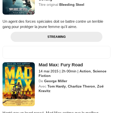
Titre original
Bleeding Steel
Un agent des forces spéciales doit se battre contre un terrible
gang pour protéger la jeune femme qu'il aime.
STREAMING
Mad Max: Fury Road
14 mai 2015
|
2h 00min
|
Action
,
Science
Fiction
De
George Miller
Avec
Tom Hardy
,
Charlize Theron
,
Zoë
Kravitz
Hanté par un lourd passé, Mad Max estime que le meilleur