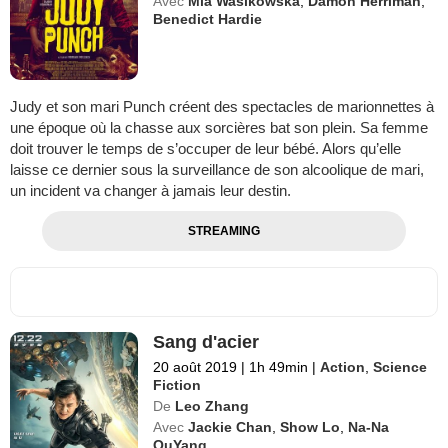
Avec
Mia Wasikowska
,
Damon Herriman
,
Benedict Hardie
Judy et son mari Punch créent des spectacles de marionnettes à
une époque où la chasse aux sorcières bat son plein. Sa femme
doit trouver le temps de s’occuper de leur bébé. Alors qu’elle
laisse ce dernier sous la surveillance de son alcoolique de mari,
un incident va changer à jamais leur destin.
STREAMING
Sang d'acier
20 août 2019
|
1h 49min
|
Action
,
Science
Fiction
De
Leo Zhang
Avec
Jackie Chan
,
Show Lo
,
Na-Na
OuYang