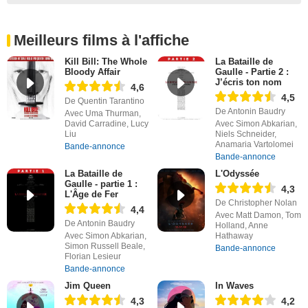
Meilleurs films à l'affiche
Kill Bill: The Whole
La Bataille de
Bloody Affair
Gaulle - Partie 2 :
J’écris ton nom
4,6
4,5
De Quentin Tarantino
De Antonin Baudry
Avec Uma Thurman,
David Carradine, Lucy
Avec Simon Abkarian,
Liu
Niels Schneider,
Anamaria Vartolomei
Bande-annonce
Bande-annonce
La Bataille de
L'Odyssée
Gaulle - partie 1 :
4,3
L'Âge de Fer
De Christopher Nolan
4,4
Avec Matt Damon, Tom
De Antonin Baudry
Holland, Anne
Avec Simon Abkarian,
Hathaway
Simon Russell Beale,
Bande-annonce
Florian Lesieur
Bande-annonce
Jim Queen
In Waves
4,3
4,2