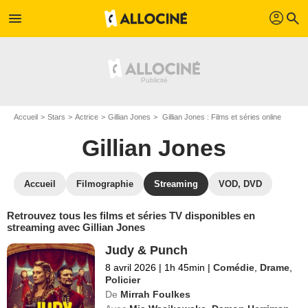
profil
menu
search
Accueil
Stars
Actrice
Gillian Jones
Gillian Jones : Films et séries online
Gillian Jones
Accueil
Filmographie
Streaming
VOD, DVD
Retrouvez tous les films et séries TV disponibles en
streaming avec Gillian Jones
Judy & Punch
8 avril 2026
|
1h 45min
|
Comédie
,
Drame
,
Policier
De
Mirrah Foulkes