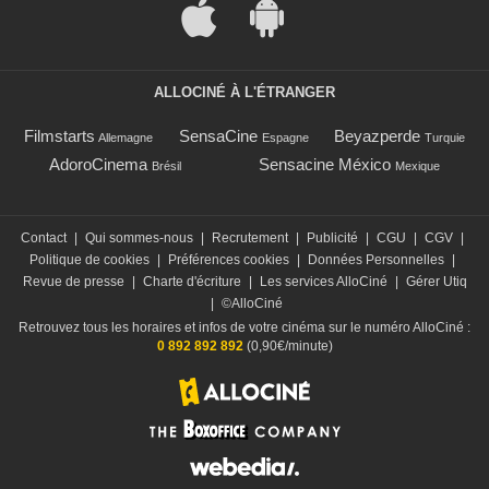
ALLOCINÉ À L'ÉTRANGER
Filmstarts
SensaCine
Beyazperde
Allemagne
Espagne
Turquie
AdoroCinema
Sensacine México
Brésil
Mexique
Contact
|
Qui sommes-nous
|
Recrutement
|
Publicité
|
CGU
|
CGV
|
Politique de cookies
|
Préférences cookies
|
Données Personnelles
|
Revue de presse
|
Charte d'écriture
|
Les services AlloCiné
|
Gérer Utiq
|
©AlloCiné
Retrouvez tous les horaires et infos de votre cinéma sur le numéro AlloCiné :
0 892 892 892
(0,90€/minute)