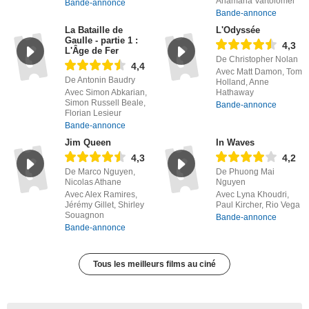
Anamaria Vartolomei
Bande-annonce
Bande-annonce
La Bataille de
L'Odyssée
Gaulle - partie 1 :
4,3
L'Âge de Fer
De Christopher Nolan
4,4
Avec Matt Damon, Tom
De Antonin Baudry
Holland, Anne
Avec Simon Abkarian,
Hathaway
Simon Russell Beale,
Bande-annonce
Florian Lesieur
Bande-annonce
Jim Queen
In Waves
4,3
4,2
De Marco Nguyen,
De Phuong Mai
Nicolas Athane
Nguyen
Avec Alex Ramires,
Avec Lyna Khoudri,
Jérémy Gillet, Shirley
Paul Kircher, Rio Vega
Souagnon
Bande-annonce
Bande-annonce
Tous les meilleurs films au ciné