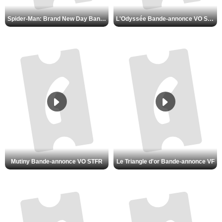
Spider-Man: Brand New Day Bande-annonce VO STFR
L'Odyssée Bande-annonce VO STFR
Mutiny Bande-annonce VO STFR
Le Triangle d'or Bande-annonce VF