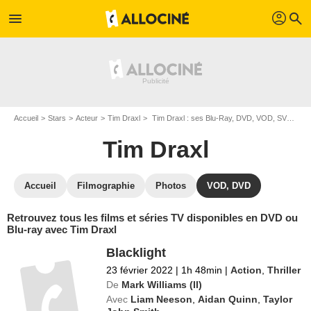
profil
menu
search
Accueil
Stars
Acteur
Tim Draxl
Tim Draxl : ses Blu-Ray, DVD, VOD, SVOD
Tim Draxl
Accueil
Filmographie
Photos
VOD, DVD
Retrouvez tous les films et séries TV disponibles en DVD ou
Blu-ray avec Tim Draxl
Blacklight
23 février 2022
|
1h 48min
|
Action
,
Thriller
De
Mark Williams (II)
Avec
Liam Neeson
,
Aidan Quinn
,
Taylor