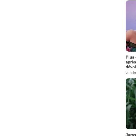
Plus 
après
dévoi
vendr
Juras