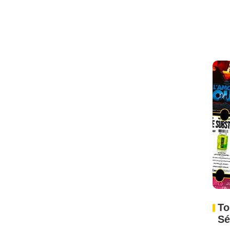
To
Sé