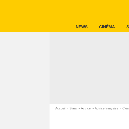
NEWS
CINÉMA
S
Accueil
Stars
Actrice
Actrice française
Clém