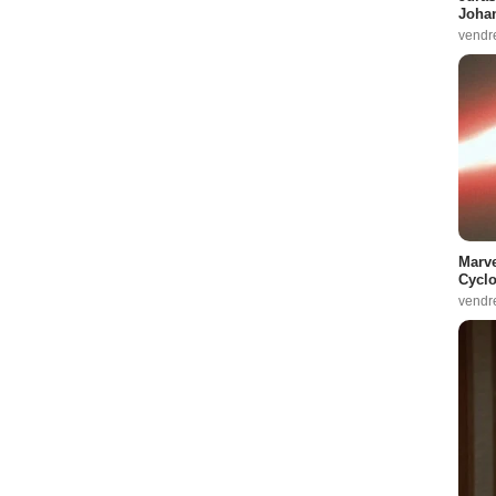
Johan
vendr
Marve
Cyclo
vendr