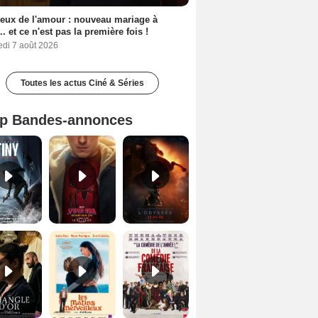
eux de l'amour : nouveau mariage à
.. et ce n'est pas la première fois !
edi 7 août 2026
Toutes les actus Ciné & Séries
p Bandes-annonces
Mutiny Bande-annonce VO STFR
Spider-Man: Brand New Day Bande-annonce VO STFR
L'Odyssée Bande-annonce VO STFR
Le Triangle d'or Bande-annonce VF
Les Matins merveilleux Bande-annonce VF
De la Comédie-Française Teaser VF