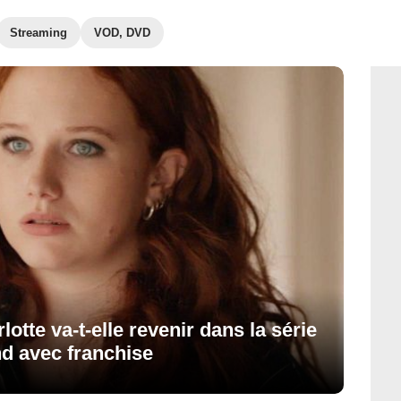
Streaming
VOD, DVD
lotte va-t-elle revenir dans la série
d avec franchise