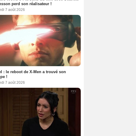
sson perd son réalisateur !
edi 7 août 2026
l : le reboot de X-Men a trouvé son
pe !
edi 7 août 2026