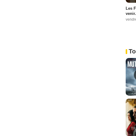
Les F
venir.
vendr
To