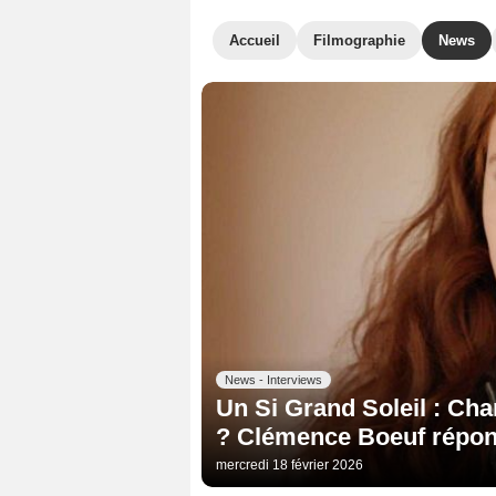
Accueil
Filmographie
News
News - Interviews
Un Si Grand Soleil : Char
? Clémence Boeuf répon
mercredi 18 février 2026