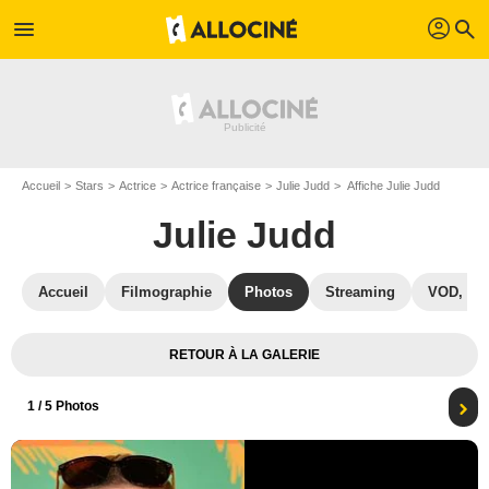
profil
menu
search
Accueil
Stars
Actrice
Actrice française
Julie Judd
Affiche Julie Judd
Julie Judd
Accueil
Filmographie
Photos
Streaming
VOD, DV
RETOUR À LA GALERIE
1
/ 5 Photos