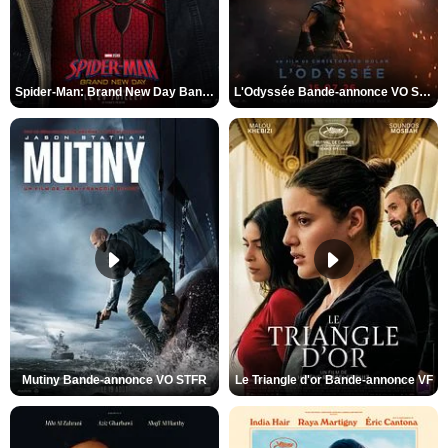
Spider-Man: Brand New Day Bande-annonce VO STFR
L'Odyssée Bande-annonce VO STFR
Mutiny Bande-annonce VO STFR
Le Triangle d'or Bande-annonce VF