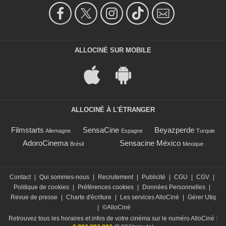
ALLOCINÉ SUR MOBILE
ALLOCINÉ À L'ÉTRANGER
Filmstarts
SensaCine
Beyazperde
Allemagne
Espagne
Turquie
AdoroCinema
Sensacine México
Brésil
Mexique
Contact
|
Qui sommes-nous
|
Recrutement
|
Publicité
|
CGU
|
CGV
|
Politique de cookies
|
Préférences cookies
|
Données Personnelles
|
Revue de presse
|
Charte d'écriture
|
Les services AlloCiné
|
Gérer Utiq
|
©AlloCiné
Retrouvez tous les horaires et infos de votre cinéma sur le numéro AlloCiné :