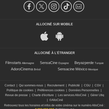
ALLOCINÉ SUR MOBILE
ALLOCINÉ À L'ÉTRANGER
Filmstarts
SensaCine
Beyazperde
Allemagne
Espagne
Turquie
AdoroCinema
Sensacine México
Brésil
Mexique
Contact
|
Qui sommes-nous
|
Recrutement
|
Publicité
|
CGU
|
CGV
|
Politique de cookies
|
Préférences cookies
|
Données Personnelles
|
Revue de presse
|
Charte d'écriture
|
Les services AlloCiné
|
Gérer Utiq
|
©AlloCiné
Retrouvez tous les horaires et infos de votre cinéma sur le numéro AlloCiné :