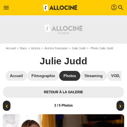
profil
menu
search
Accueil
Stars
Actrice
Actrice française
Julie Judd
Photo Julie Judd
Julie Judd
Accueil
Filmographie
Photos
Streaming
VOD, DV
RETOUR À LA GALERIE
3
/ 5 Photos