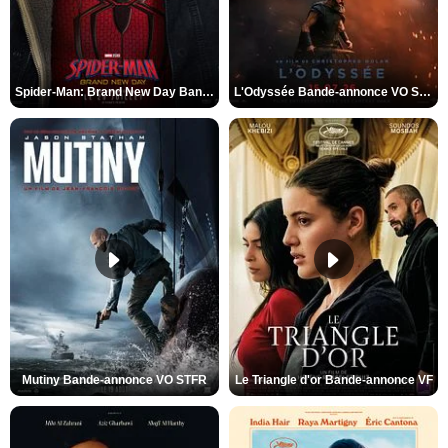
Spider-Man: Brand New Day Bande-annonce VO STFR
L'Odyssée Bande-annonce VO STFR
Mutiny Bande-annonce VO STFR
Le Triangle d'or Bande-annonce VF