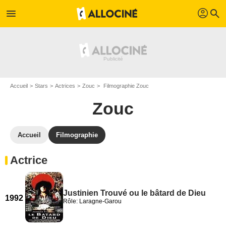
profil
menu
search
Accueil
Stars
Actrices
Zouc
Filmographie Zouc
Zouc
Accueil
Filmographie
Actrice
Justinien Trouvé ou le bâtard de Dieu
1992
Rôle: Laragne-Garou