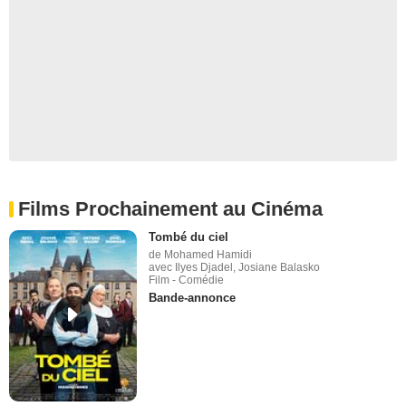
Films Prochainement au Cinéma
Tombé du ciel
de Mohamed Hamidi
avec Ilyes Djadel, Josiane Balasko
Film - Comédie
Bande-annonce