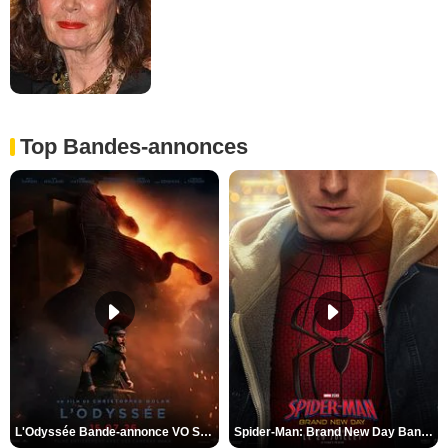
Top Bandes-annonces
L'Odyssée Bande-annonce VO STFR
Spider-Man: Brand New Day Bande-annonce VO STFR