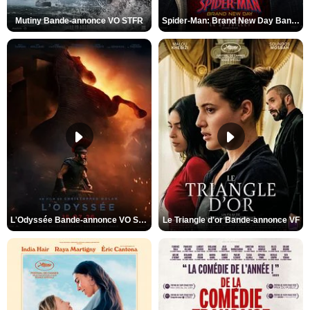
Mutiny Bande-annonce VO STFR
Spider-Man: Brand New Day Bande-annonce VO STFR
L'Odyssée Bande-annonce VO STFR
Le Triangle d'or Bande-annonce VF