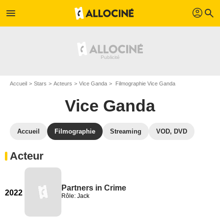
profil
menu
search
Accueil
Stars
Acteurs
Vice Ganda
Filmographie Vice Ganda
Vice Ganda
Accueil
Filmographie
Streaming
VOD, DVD
Acteur
Partners in Crime
2022
Rôle: Jack