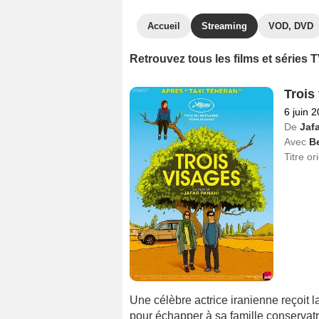
Accueil
Streaming
VOD, DVD
Retrouvez tous les films et séries
Trois
6 juin 
De
Jaf
Avec
Be
Titre or
Une célèbre actrice iranienne reçoit l
pour échapper à sa famille conservatri