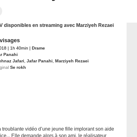
 TV disponibles en streaming avec Marziyeh Rezaei
 visages
2018
|
1h 40min
|
Drame
ar Panahi
hnaz Jafari
,
Jafar Panahi
,
Marziyeh Rezaei
iginal
Se rokh
a troublante vidéo d’une jeune fille implorant son aide
ce... Elle demande alors à son ami, le réalisateur