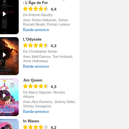
: L'Âge de Fer
4,4
De Antonin Baudry
Avec Simon Abkarian, Simon
Russell Beale, Florian Lesieur
Bande-annonce
L'Odyssée
4,3
De Christopher Nolan
Avec Matt Damon, Tom Holland,
Anne Hathaway
Bande-annonce
Jim Queen
4,3
De Marco Nguyen, Nicolas
Athane
Avec Alex Ramires, Jérémy Gillet,
Shirley Souagnon
Bande-annonce
In Waves
4,2