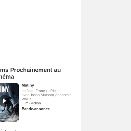
lms Prochainement au
néma
Mutiny
de Jean-François Richet
avec Jason Statham, Annabelle
Wallis
Film - Action
Bande-annonce