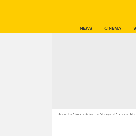
NEWS
CINÉMA
S
Accueil
Stars
Actrice
Marziyeh Rezaei
Marz