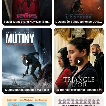
Spider-Man: Brand New Day Bande-annonce VO STFR
L'Odyssée Bande-annonce VO STFR
Mutiny Bande-annonce VO STFR
Le Triangle d'or Bande-annonce VF