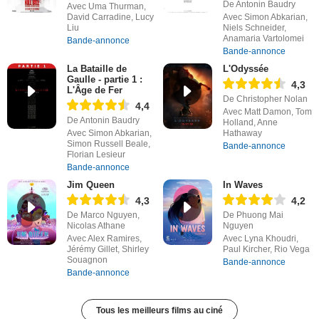
De Antonin Baudry
Avec Uma Thurman,
David Carradine, Lucy
Avec Simon Abkarian,
Liu
Niels Schneider,
Anamaria Vartolomei
Bande-annonce
Bande-annonce
La Bataille de
L'Odyssée
Gaulle - partie 1 :
4,3
L'Âge de Fer
De Christopher Nolan
4,4
Avec Matt Damon, Tom
De Antonin Baudry
Holland, Anne
Avec Simon Abkarian,
Hathaway
Simon Russell Beale,
Bande-annonce
Florian Lesieur
Bande-annonce
Jim Queen
In Waves
4,3
4,2
De Marco Nguyen,
De Phuong Mai
Nicolas Athane
Nguyen
Avec Alex Ramires,
Avec Lyna Khoudri,
Jérémy Gillet, Shirley
Paul Kircher, Rio Vega
Souagnon
Bande-annonce
Bande-annonce
Tous les meilleurs films au ciné