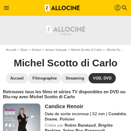
profil
menu
search
Accueil
Stars
Acteur
Acteur français
Michel Scotto di Carlo
Michel Scotto di Carlo : ses Blu-Ray, DVD, VOD, SVOD
Michel Scotto di Carlo
Accueil
Filmographie
Streaming
VOD, DVD
Retrouvez tous les films et séries TV disponibles en DVD ou
Blu-ray avec Michel Scotto di Carlo
Candice Renoir
Date de sortie inconnue
|
52 min
|
Comédie
,
Drame
,
Policier
Créée par
Robin Barataud
,
Brigitte
Peskine
,
Solen Roy-Pagenault