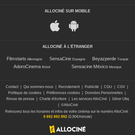
ALLOCINÉ SUR MOBILE
ALLOCINÉ À L'ÉTRANGER
Filmstarts
SensaCine
Beyazperde
Allemagne
Espagne
Turquie
AdoroCinema
Sensacine México
Brésil
Mexique
Contact
|
Qui sommes-nous
|
Recrutement
|
Publicité
|
CGU
|
CGV
|
Politique de cookies
|
Préférences cookies
|
Données Personnelles
|
Revue de presse
|
Charte d'écriture
|
Les services AlloCiné
|
Gérer Utiq
|
©AlloCiné
Retrouvez tous les horaires et infos de votre cinéma sur le numéro AlloCiné :
0 892 892 892
(0,90€/minute)