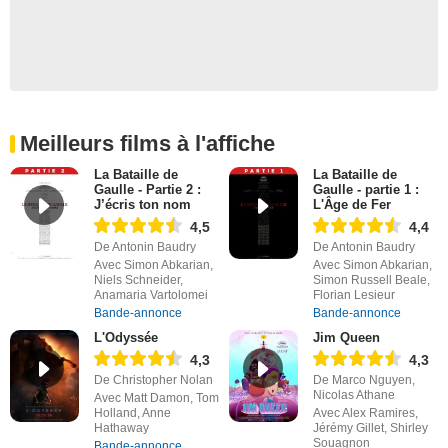
Meilleurs films à l'affiche
La Bataille de
La Bataille de
Gaulle - Partie 2 :
Gaulle - partie 1 :
J’écris ton nom
L'Âge de Fer
4,5
4,4
De Antonin Baudry
De Antonin Baudry
Avec Simon Abkarian,
Avec Simon Abkarian,
Niels Schneider,
Simon Russell Beale,
Anamaria Vartolomei
Florian Lesieur
Bande-annonce
Bande-annonce
L'Odyssée
Jim Queen
4,3
4,3
De Christopher Nolan
De Marco Nguyen,
Nicolas Athane
Avec Matt Damon, Tom
Holland, Anne
Avec Alex Ramires,
Hathaway
Jérémy Gillet, Shirley
Souagnon
Bande-annonce