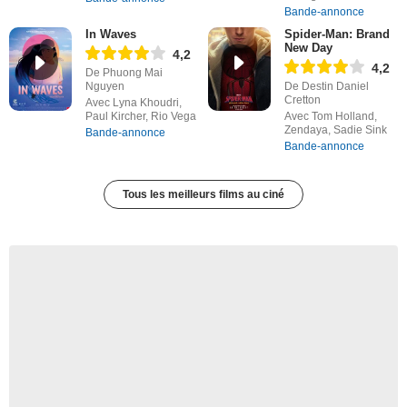
Bande-annonce
In Waves
Spider-Man: Brand
New Day
4,2
4,2
De Phuong Mai
Nguyen
De Destin Daniel
Cretton
Avec Lyna Khoudri,
Paul Kircher, Rio Vega
Avec Tom Holland,
Zendaya, Sadie Sink
Bande-annonce
Bande-annonce
Tous les meilleurs films au ciné