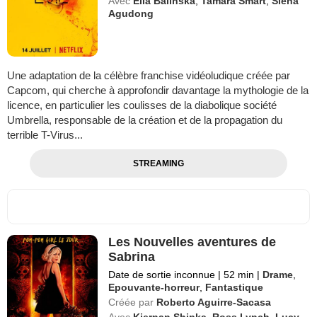
Avec
Ella Balinska
,
Tamara Smart
,
Siena
Agudong
Une adaptation de la célèbre franchise vidéoludique créée par
Capcom, qui cherche à approfondir davantage la mythologie de la
licence, en particulier les coulisses de la diabolique société
Umbrella, responsable de la création et de la propagation du
terrible T-Virus...
STREAMING
Les Nouvelles aventures de
Sabrina
Date de sortie inconnue
|
52 min
|
Drame
,
Epouvante-horreur
,
Fantastique
Créée par
Roberto Aguirre-Sacasa
Avec
Kiernan Shipka
,
Ross Lynch
,
Lucy