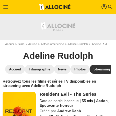
profil
menu
search
Accueil
Stars
Actrice
Actrice américaine
Adeline Rudolph
Adeline Rudolph : Films et séries online
Adeline Rudolph
Accueil
Filmographie
News
Photos
Streaming
Retrouvez tous les films et séries TV disponibles en
streaming avec Adeline Rudolph
Resident Evil - The Series
Date de sortie inconnue
|
55 min
|
Action
,
Epouvante-horreur
Créée par
Andrew Dabb