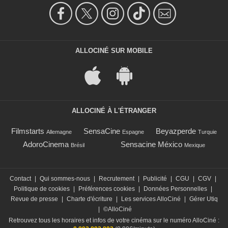
ALLOCINÉ SUR MOBILE
ALLOCINÉ À L'ÉTRANGER
Filmstarts
SensaCine
Beyazperde
Allemagne
Espagne
Turquie
AdoroCinema
Sensacine México
Brésil
Mexique
Contact
|
Qui sommes-nous
|
Recrutement
|
Publicité
|
CGU
|
CGV
|
Politique de cookies
|
Préférences cookies
|
Données Personnelles
|
Revue de presse
|
Charte d'écriture
|
Les services AlloCiné
|
Gérer Utiq
|
©AlloCiné
Retrouvez tous les horaires et infos de votre cinéma sur le numéro AlloCiné :