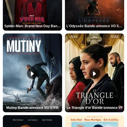
Spider-Man: Brand New Day Bande-annonce VO STFR
L'Odyssée Bande-annonce VO STFR
Mutiny Bande-annonce VO STFR
Le Triangle d'or Bande-annonce VF