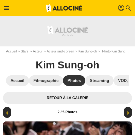
profil
menu
search
Accueil
Stars
Acteur
Acteur sud-coréen
Kim Sung-oh
Photo Kim Sung-oh, Yeo-been Jeon
Kim Sung-oh
Accueil
Filmographie
Photos
Streaming
VOD, DV
RETOUR À LA GALERIE
2
/ 5 Photos