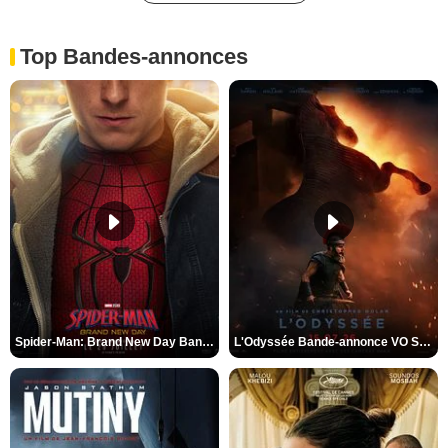
Top Bandes-annonces
Spider-Man: Brand New Day Bande-annonce VO STFR
L'Odyssée Bande-annonce VO STFR