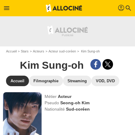
profil
menu
search
Accueil
Stars
Acteurs
Acteur sud-coréen
Kim Sung-oh
Kim Sung-oh
Accueil
Filmographie
Streaming
VOD, DVD
Métier
Acteur
Pseudo
Seong-oh Kim
Nationalité
Sud-coréen