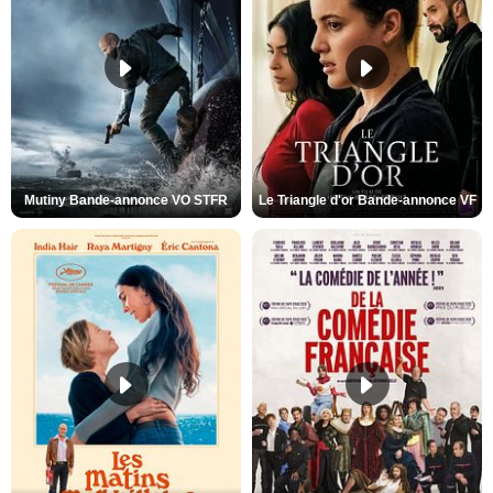
Mutiny Bande-annonce VO STFR
Le Triangle d'or Bande-annonce VF