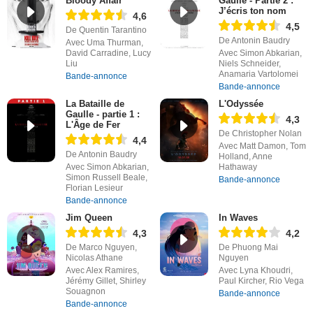
Bloody Affair
Gaulle - Partie 2 :
J’écris ton nom
4,6
4,5
De Quentin Tarantino
De Antonin Baudry
Avec Uma Thurman,
David Carradine, Lucy
Avec Simon Abkarian,
Liu
Niels Schneider,
Anamaria Vartolomei
Bande-annonce
Bande-annonce
La Bataille de
L'Odyssée
Gaulle - partie 1 :
4,3
L'Âge de Fer
De Christopher Nolan
4,4
Avec Matt Damon, Tom
De Antonin Baudry
Holland, Anne
Avec Simon Abkarian,
Hathaway
Simon Russell Beale,
Bande-annonce
Florian Lesieur
Bande-annonce
Jim Queen
In Waves
4,3
4,2
De Marco Nguyen,
De Phuong Mai
Nicolas Athane
Nguyen
Avec Alex Ramires,
Avec Lyna Khoudri,
Jérémy Gillet, Shirley
Paul Kircher, Rio Vega
Souagnon
Bande-annonce
Bande-annonce