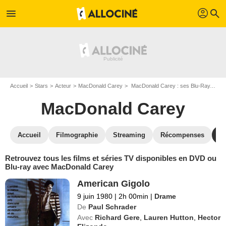
profil
menu
search
Accueil
Stars
Acteur
MacDonald Carey
MacDonald Carey : ses Blu-Ray, DVD, VOD, SVOD
MacDonald Carey
Accueil
Filmographie
Streaming
Récompenses
V
Retrouvez tous les films et séries TV disponibles en DVD ou
Blu-ray avec MacDonald Carey
American Gigolo
9 juin 1980
|
2h 00min
|
Drame
De
Paul Schrader
Avec
Richard Gere
,
Lauren Hutton
,
Hector