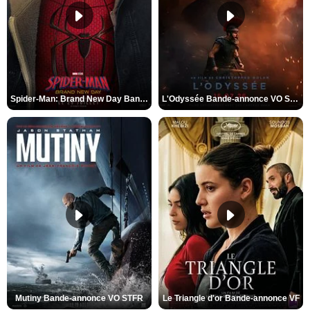
Spider-Man: Brand New Day Bande-annonce VO STFR
L'Odyssée Bande-annonce VO STFR
Mutiny Bande-annonce VO STFR
Le Triangle d'or Bande-annonce VF