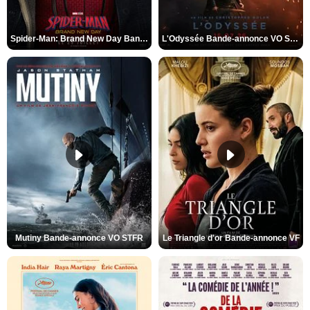
Spider-Man: Brand New Day Bande-annonce VO STFR
L'Odyssée Bande-annonce VO STFR
Mutiny Bande-annonce VO STFR
Le Triangle d'or Bande-annonce VF