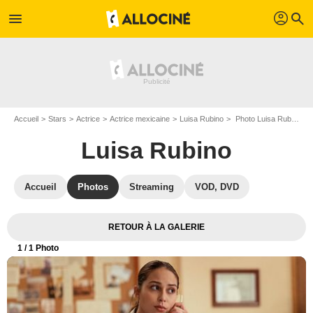
profil
menu
search
Accueil
Stars
Actrice
Actrice mexicaine
Luisa Rubino
Photo Luisa Rubino
Luisa Rubino
Accueil
Photos
Streaming
VOD, DVD
RETOUR À LA GALERIE
1
/ 1 Photo