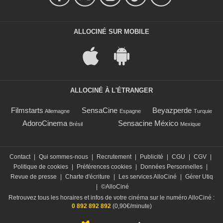
ALLOCINÉ SUR MOBILE
ALLOCINÉ À L'ÉTRANGER
Filmstarts
SensaCine
Beyazperde
Allemagne
Espagne
Turquie
AdoroCinema
Sensacine México
Brésil
Mexique
Contact
|
Qui sommes-nous
|
Recrutement
|
Publicité
|
CGU
|
CGV
|
Politique de cookies
|
Préférences cookies
|
Données Personnelles
|
Revue de presse
|
Charte d'écriture
|
Les services AlloCiné
|
Gérer Utiq
|
©AlloCiné
Retrouvez tous les horaires et infos de votre cinéma sur le numéro AlloCiné :
0 892 892 892
(0,90€/minute)