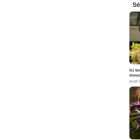
Sé
Ici t
mouch
jeudi 