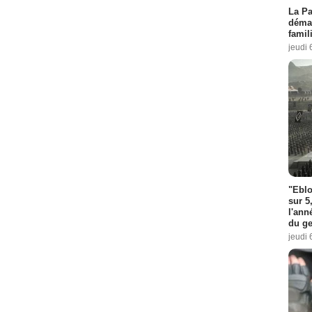
La Pa
démar
famil
jeudi 
"Eblo
sur 5
l'ann
du ge
jeudi 