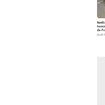
Netfl
homma
de Fr
jeudi 