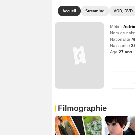
Accueil
Streaming
VOD, DVD
Métier
Actri
Nom de nai
Nationalité
M
Naissance
2
Age
27
ans
a
Filmographie