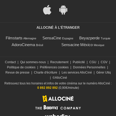
ALLOCINÉ À L'ÉTRANGER
Filmstarts
SensaCine
Beyazperde
Allemagne
Espagne
Turquie
AdoroCinema
Sensacine México
Brésil
Mexique
Contact
|
Qui sommes-nous
|
Recrutement
|
Publicité
|
CGU
|
CGV
|
Politique de cookies
|
Préférences cookies
|
Données Personnelles
|
Revue de presse
|
Charte d'écriture
|
Les services AlloCiné
|
Gérer Utiq
|
©AlloCiné
Retrouvez tous les horaires et infos de votre cinéma sur le numéro AlloCiné :
0 892 892 892
(0,90€/minute)