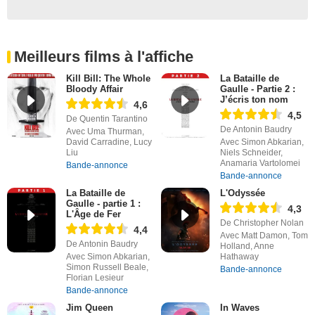
Meilleurs films à l'affiche
Kill Bill: The Whole
La Bataille de
Bloody Affair
Gaulle - Partie 2 :
J’écris ton nom
4,6
4,5
De Quentin Tarantino
De Antonin Baudry
Avec Uma Thurman,
David Carradine, Lucy
Avec Simon Abkarian,
Liu
Niels Schneider,
Anamaria Vartolomei
Bande-annonce
Bande-annonce
La Bataille de
L'Odyssée
Gaulle - partie 1 :
4,3
L'Âge de Fer
De Christopher Nolan
4,4
Avec Matt Damon, Tom
De Antonin Baudry
Holland, Anne
Avec Simon Abkarian,
Hathaway
Simon Russell Beale,
Bande-annonce
Florian Lesieur
Bande-annonce
Jim Queen
In Waves