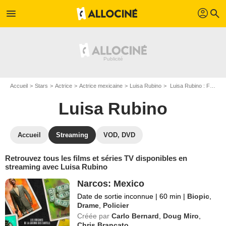
profil
menu
search
Accueil
Stars
Actrice
Actrice mexicaine
Luisa Rubino
Luisa Rubino : Films et séries online
Luisa Rubino
Accueil
Streaming
VOD, DVD
Retrouvez tous les films et séries TV disponibles en
streaming avec Luisa Rubino
Narcos: Mexico
Date de sortie inconnue
|
60 min
|
Biopic
,
Drame
,
Policier
Créée par
Carlo Bernard
,
Doug Miro
,
Chris Brancato