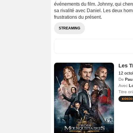
événements du film. Johnny, qui cherc
sa rivalité avec Daniel. Les deux ho
frustrations du présent.
STREAMING
Les T
12 octo
De
Pau
Avec
L
Titre or
Dè