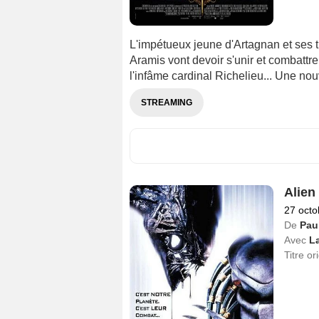
L'impétueux jeune d'Artagnan et ses 
Aramis vont devoir s'unir et combattr
l'infâme cardinal Richelieu... Une n
STREAMING
Alien
27 octo
De
Pau
Avec
L
Titre or