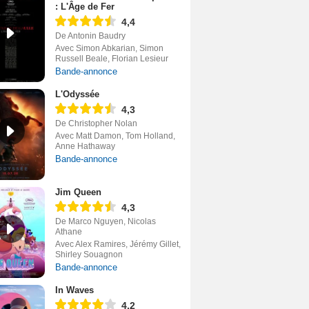
: L'Âge de Fer
4,4
De Antonin Baudry
Avec Simon Abkarian, Simon
Russell Beale, Florian Lesieur
Bande-annonce
L'Odyssée
4,3
De Christopher Nolan
Avec Matt Damon, Tom Holland,
Anne Hathaway
Bande-annonce
Jim Queen
4,3
De Marco Nguyen, Nicolas
Athane
Avec Alex Ramires, Jérémy Gillet,
Shirley Souagnon
Bande-annonce
In Waves
4,2