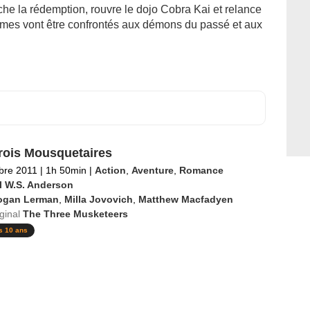
he la rédemption, rouvre le dojo Cobra Kai et relance
mmes vont être confrontés aux démons du passé et aux
rois Mousquetaires
bre 2011
|
1h 50min
|
Action
,
Aventure
,
Romance
l W.S. Anderson
ogan Lerman
,
Milla Jovovich
,
Matthew Macfadyen
iginal
The Three Musketeers
s 10 ans