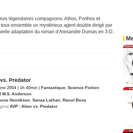
trois légendaires compagnons, Athos, Porthos et
e tous ensemble un mystérieux agent double dirigé par
ouvelle adaptation du roman d'Alexandre Dumas en 3-D.
Me
 vs. Predator
bre 2004
|
1h 40min
|
Fantastique
,
Science Fiction
l W.S. Anderson
ance Henriksen
,
Sanaa Lathan
,
Raoul Bova
iginal
AVP : Alien vs. Predator