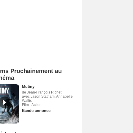
lms Prochainement au
néma
Mutiny
de Jean-François Richet
avec Jason Statham, Annabelle
Wallis
Film - Action
Bande-annonce