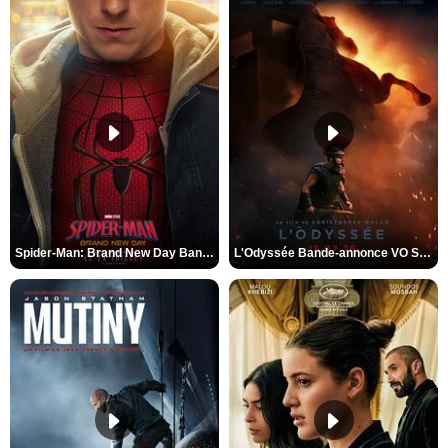
Spider-Man: Brand New Day Bande-annonce VO STFR
L'Odyssée Bande-annonce VO STFR