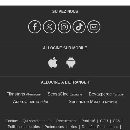
SUIVEZ-NOUS
ALLOCINÉ SUR MOBILE
ALLOCINÉ À L'ÉTRANGER
Filmstarts
SensaCine
Beyazperde
Allemagne
Espagne
Turquie
AdoroCinema
Sensacine México
Brésil
Mexique
Contact
|
Qui sommes-nous
|
Recrutement
|
Publicité
|
CGU
|
CGV
|
Politique de cookies
|
Préférences cookies
|
Données Personnelles
|