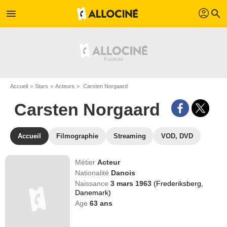
profil
menu
search
Accueil
Stars
Acteurs
Carsten Norgaard
Carsten Norgaard
Accueil
Filmographie
Streaming
VOD, DVD
Métier
Acteur
Nationalité
Danois
Naissance
3 mars 1963
(Frederiksberg,
Danemark)
Age
63
ans