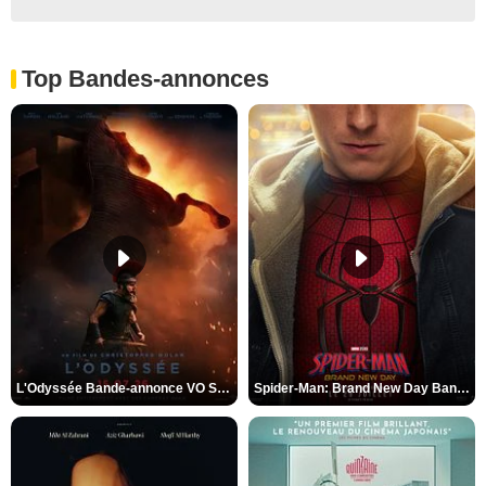
Top Bandes-annonces
L'Odyssée Bande-annonce VO STFR
Spider-Man: Brand New Day Bande-annonce VO STFR