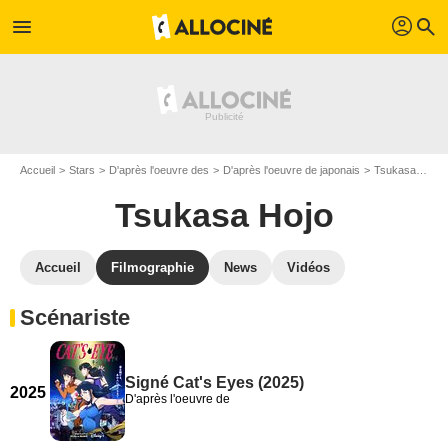
profil
menu
search
Accueil
Stars
D'après l'oeuvre des
D'après l'oeuvre de japonais
Tsukasa Hojo
Tsukasa Hojo
Accueil
Filmographie
News
Vidéos
Scénariste
Signé Cat's Eyes (2025)
2025
D'après l'oeuvre de