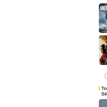
To
Sé