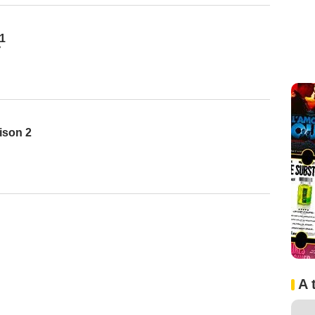
1
7
ison 2
A 