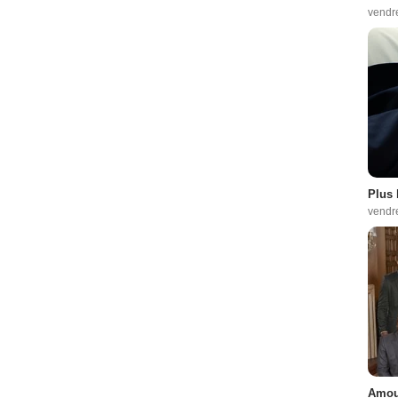
vendr
Plus 
vendr
Amour