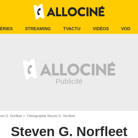
ÉRIES
STREAMING
TVACTU
VIDÉOS
VOD
ven G. Norfleet
Filmographie Steven G. Norfleet
Steven G. Norfleet