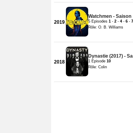
Watchmen - Saison 
5 Episodes
1
-
2
-
4
-
6
-
2019
Rôle: O. B. Williams
Dynastie (2017) - Sa
1 Episode
10
2018
Rôle: Colin