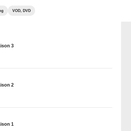
ng
VOD, DVD
aison 3
aison 2
aison 1