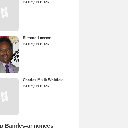
Beauty In Black
Richard Lawson
Beauty In Black
Charles Malik Whitfield
Beauty In Black
p Bandes-annonces
Mutiny Bande-annonce VO STFR
Spider-Man: Brand New Day Bande-annonce VO STFR
L'Odyssée Bande-annonce VO STFR