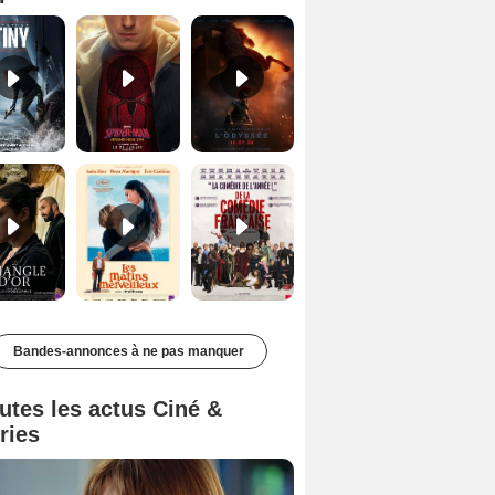
Le Triangle d'or Bande-annonce VF
Les Matins merveilleux Bande-annonce VF
De la Comédie-Française Teaser VF
Bandes-annonces à ne pas manquer
utes les actus Ciné &
ries