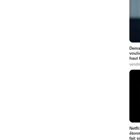
Demai
vouli
haut 
vendr
Netfl
étonn
fait 