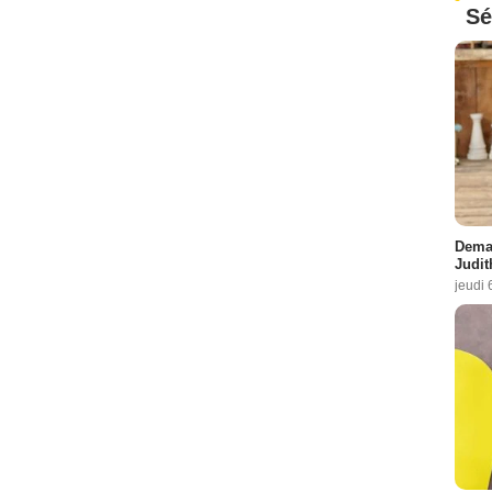
Sé
Demai
Judit
jeudi 