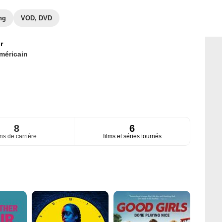
ng
VOD, DVD
r
méricain
8
6
ns de carrière
films et séries tournés