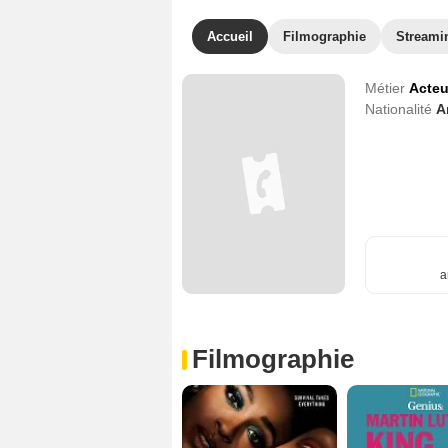
Accueil
Filmographie
Streami
Métier
Acteu
Nationalité
A
a
Filmographie