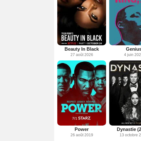
Beauty In Black
Geniu
27 août 2026
4 juin 20
Power
Dynastie (
26 août 2019
13 octobre 