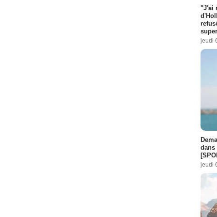
"J'ai
d'Hol
refus
super
jeudi 
Demai
dans 
[SPO
jeudi 