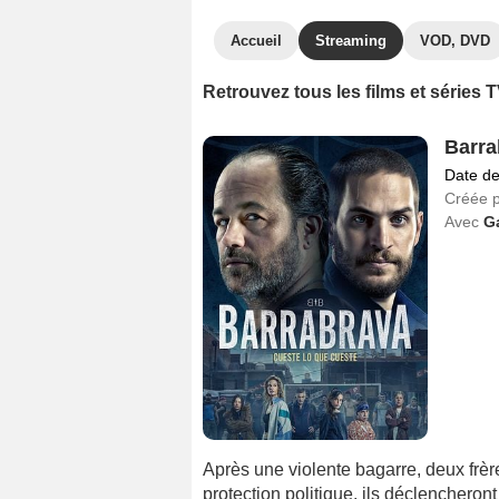
Accueil
Streaming
VOD, DVD
Retrouvez tous les films et séries
Barra
Date de
Créée 
Avec
G
Après une violente bagarre, deux frèr
protection politique, ils déclencheront