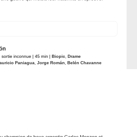
ón
 sortie inconnue
|
45 min
|
Biopic
,
Drame
auricio Paniagua
,
Jorge Román
,
Belén Chavanne