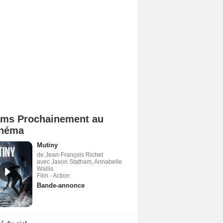
lms Prochainement au
néma
Mutiny
de Jean-François Richet
avec Jason Statham, Annabelle
Wallis
Film - Action
Bande-annonce