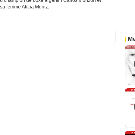
 du champion de boxe argentin Carlos Monzon et
 sa femme Alicia Muniz.
Me