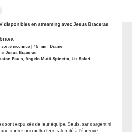
 TV disponibles en streaming avec Jesus Braceras
brava
 sortie inconnue
|
45 min
|
Drame
par
Jesus Braceras
aston Pauls
,
Angelo Mutti Spinetta
,
Liz Solari
es sont expulsés de leur équipe. Seuls, sans argent ni
 une guerre qui mettra leur fraternité à l'épreuve.