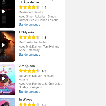
: L'Âge de Fer
4,4
De Antonin Baudry
Avec Simon Abkarian, Simon
Russell Beale, Florian Lesieur
Bande-annonce
L'Odyssée
4,3
De Christopher Nolan
Avec Matt Damon, Tom Holland,
Anne Hathaway
Bande-annonce
Jim Queen
4,3
De Marco Nguyen, Nicolas
Athane
Avec Alex Ramires, Jérémy Gillet,
Shirley Souagnon
Bande-annonce
In Waves
4,2