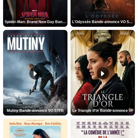
Spider-Man: Brand New Day Bande-annonce VO STFR
L'Odyssée Bande-annonce VO STFR
Mutiny Bande-annonce VO STFR
Le Triangle d'or Bande-annonce VF