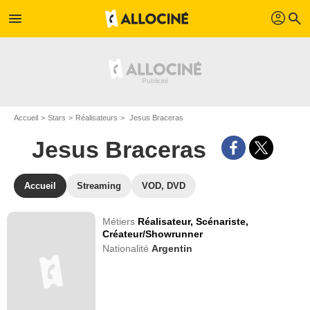
profil
menu
search
Accueil
Stars
Réalisateurs
Jesus Braceras
Jesus Braceras
Accueil
Streaming
VOD, DVD
Métiers
Réalisateur,
Scénariste,
Créateur/Showrunner
Nationalité
Argentin