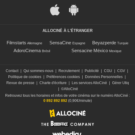
ALLOCINÉ À L'ÉTRANGER
Filmstarts
SensaCine
Beyazperde
Allemagne
Espagne
Turquie
AdoroCinema
Sensacine México
Brésil
Mexique
Contact
|
Qui sommes-nous
|
Recrutement
|
Publicité
|
CGU
|
CGV
|
Politique de cookies
|
Préférences cookies
|
Données Personnelles
|
Revue de presse
|
Charte d'écriture
|
Les services AlloCiné
|
Gérer Utiq
|
©AlloCiné
Retrouvez tous les horaires et infos de votre cinéma sur le numéro AlloCiné :
0 892 892 892
(0,90€/minute)